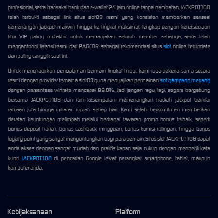
profesional, serta transaksi bank dan e-wallet 24 jam online tanpa hambatan. JACKPOT108
telah terbukti sebagai link situs slot88 resmi yang konsisten memberikan sensasi
kemenangan jackpot maxwin hingga ke tingkat maksimal, lengkap dengan ketersediaan
fitur VIP paling mutakhir untuk memanjakan seluruh member setianya, serta telah
mengantongi lisensi resmi dari PAGCOR sebagai rekomendasi situs
slot
online terupdate
dan paling canggih saat ini.
Untuk menghadirkan pengalaman bermain tingkat tinggi, kami juga bekerja sama secara
resmi dengan provider ternama slot88 guna menyajikan permainan
slot gampang menang
dengan persentase winrate mencapai 99.8%. Jadi jangan ragu lagi, segera bergabung
bersama JACKPOT108 dan raih kesempatan memenangkan hadiah jackpot bernilai
ratusan juta hingga miliaran rupiah setiap hari. Kami selalu berkomitmen memberikan
deretan keuntungan melimpah melalui berbagai tawaran promo bonus terbaik, seperti
bonus deposit harian, bonus cashback mingguan, bonus komisi rollingan, hingga bonus
loyalty point yang sangat menguntungkan bagi para pemain. Situs slot JACKPOT108 dapat
anda akses dengan sangat mudah dan praktis kapan saja cukup dengan mengetik kata
kunci
JACKPOT108
di pencarian Google lewat perangkat smartphone, tablet, maupun
komputer anda.
Kebijaksanaan
Platform