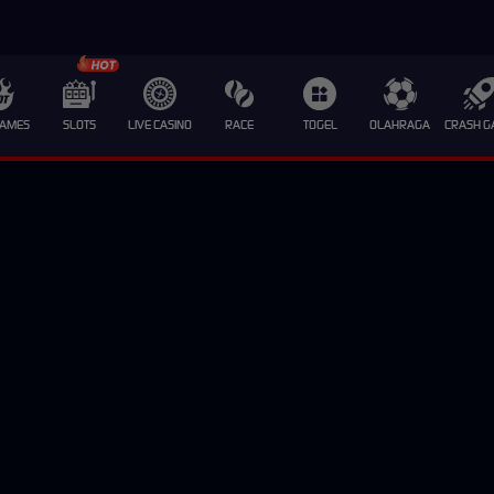
GAMES
SLOTS
LIVE CASINO
RACE
TOGEL
OLAHRAGA
CRASH 