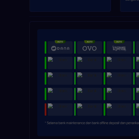
* Selama bank maintenance dan bank offline deposit dan penarikan