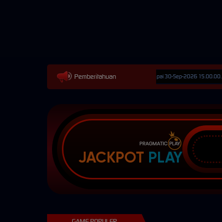
Pemberitahuan
wal: PP Virtual Sports pada 30-Jun-2026 dari 15.00.00 sampai 30-Sep-2026 15.00.00. Selama wa
JACKPOT
PLAY
GAME POPULER