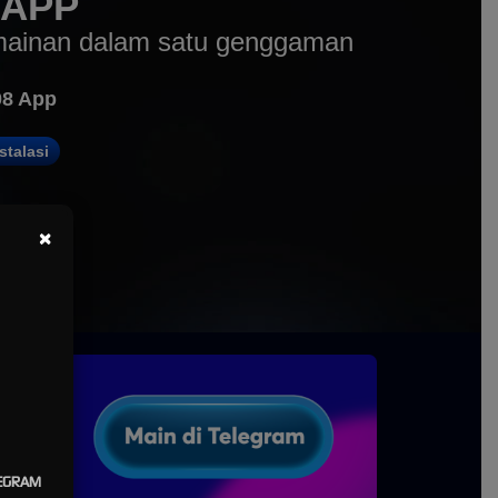
 APP
rmainan dalam satu genggaman
08 App
stalasi
×
LEGRAM