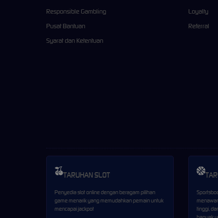
Responsible Gambling
Loyalty
Pusat Bantuan
Referral
Syarat dan Ketentuan
TARUHAN SLOT
TAR
Penyedia slot online dengan beragam pilihan
Sportsboo
game menarik yang memudahkan pemain untuk
menawark
mencapai jackpot
tinggi, d
banyak u