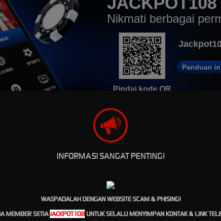
JACKPOT108
Nikmati berbagai pe
Jackpot1
Panduan in
Pindai kode QR
untuk Unduh
Android APK
INFORMASI SANGAT PENTING!
WASPADALAH DENGAN WEBSITE SCAM & PHISING!
A MEMBER SETIA
JACKPOT108
UNTUK SELALU MENYIMPAN KONTAK & LINK TE