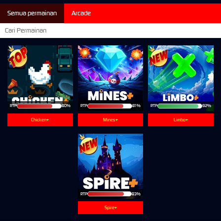
Semua permainan
Arcade
RTP
80%
RTP
81%
RTP
92%
Chicken+
Mines+
Limbo+
RTP
83%
Spire+