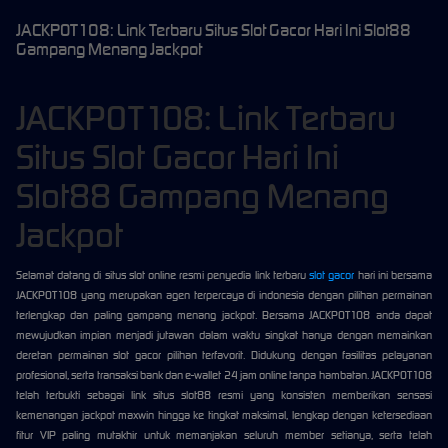
JACKPOT108: Link Terbaru Situs Slot Gacor Hari Ini Slot88
Gampang Menang Jackpot
JACKPOT108: Link Terbaru
Situs Slot Gacor Hari Ini
Slot88 Gampang Menang
Jackpot
Selamat datang di situs slot online resmi penyedia link terbaru
slot gacor
hari ini bersama
JACKPOT108 yang merupakan agen terpercaya di indonesia dengan pilihan permainan
terlengkap dan paling gampang menang jackpot. Bersama JACKPOT108 anda dapat
mewujudkan impian menjadi jutawan dalam waktu singkat hanya dengan memainkan
deretan permainan slot gacor pilihan terfavorit. Didukung dengan fasilitas pelayanan
profesional, serta transaksi bank dan e-wallet 24 jam online tanpa hambatan. JACKPOT108
telah terbukti sebagai link situs slot88 resmi yang konsisten memberikan sensasi
kemenangan jackpot maxwin hingga ke tingkat maksimal, lengkap dengan ketersediaan
fitur VIP paling mutakhir untuk memanjakan seluruh member setianya, serta telah