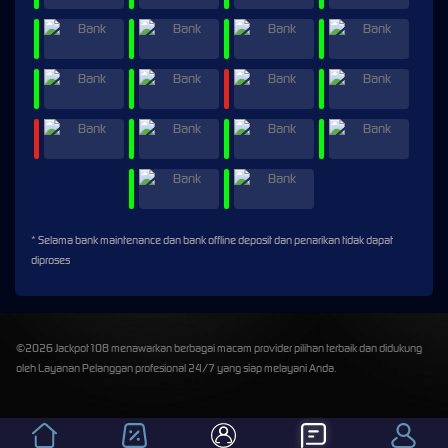
* Selama bank maintenance dan bank offline deposit dan penarikan tidak dapat
diproses
©2026 Jackpot108 menawarkan berbagai macam provider pilihan terbaik dan didukung
oleh Layanan Pelanggan profesional 24/7 yang siap melayani Anda.