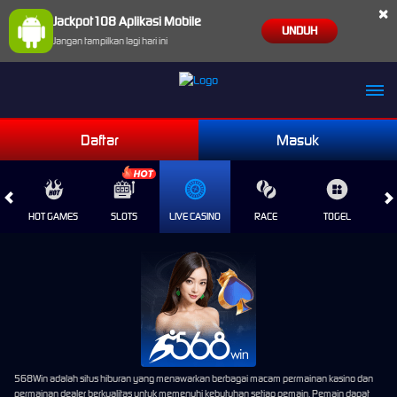
×
Jackpot108 Aplikasi Mobile
UNDUH
Jangan tampilkan lagi hari ini
Daftar
Masuk
HOT GAMES
SLOTS
LIVE CASINO
RACE
TOGEL
OL
568Win adalah situs hiburan yang menawarkan berbagai macam permainan kasino dan
permainan dealer berkualitas untuk memenuhi kebutuhan setiap pemain. Pemain dapat