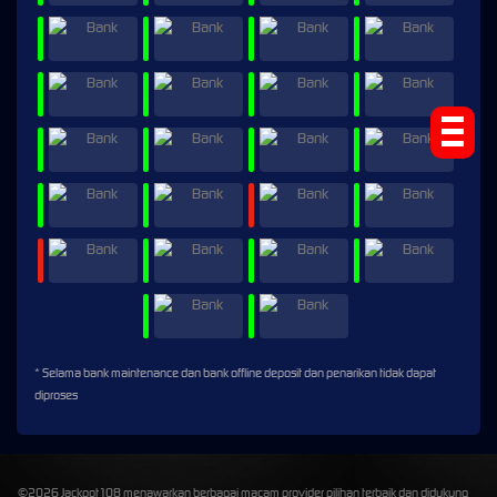
* Selama bank maintenance dan bank offline deposit dan penarikan tidak dapat
diproses
©2026 Jackpot108 menawarkan berbagai macam provider pilihan terbaik dan didukung