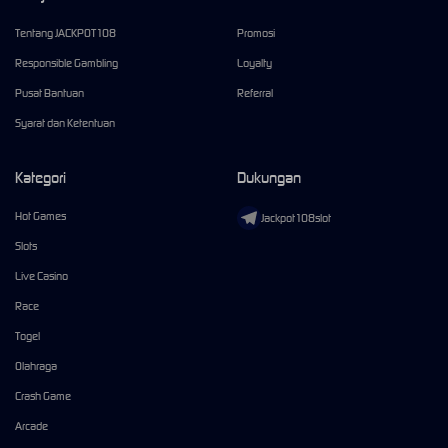
Tentang JACKPOT108
Promosi
Responsible Gambling
Loyalty
Pusat Bantuan
Referral
Syarat dan Ketentuan
Kategori
Dukungan
Hot Games
Jackpot108slot
Slots
Live Casino
Race
Togel
Olahraga
Crash Game
Arcade