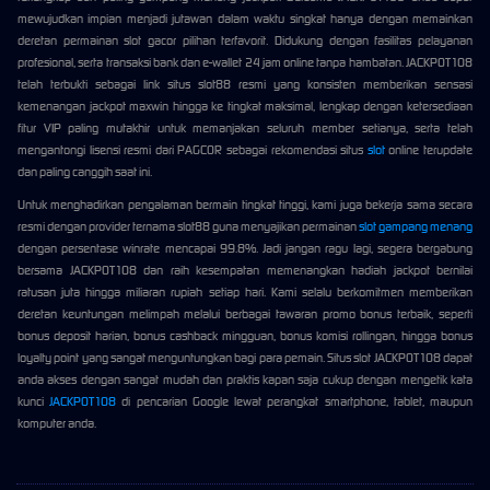
mewujudkan impian menjadi jutawan dalam waktu singkat hanya dengan memainkan
deretan permainan slot gacor pilihan terfavorit. Didukung dengan fasilitas pelayanan
profesional, serta transaksi bank dan e-wallet 24 jam online tanpa hambatan. JACKPOT108
telah terbukti sebagai link situs slot88 resmi yang konsisten memberikan sensasi
kemenangan jackpot maxwin hingga ke tingkat maksimal, lengkap dengan ketersediaan
fitur VIP paling mutakhir untuk memanjakan seluruh member setianya, serta telah
mengantongi lisensi resmi dari PAGCOR sebagai rekomendasi situs
slot
online terupdate
dan paling canggih saat ini.
Untuk menghadirkan pengalaman bermain tingkat tinggi, kami juga bekerja sama secara
resmi dengan provider ternama slot88 guna menyajikan permainan
slot gampang menang
dengan persentase winrate mencapai 99.8%. Jadi jangan ragu lagi, segera bergabung
bersama JACKPOT108 dan raih kesempatan memenangkan hadiah jackpot bernilai
ratusan juta hingga miliaran rupiah setiap hari. Kami selalu berkomitmen memberikan
deretan keuntungan melimpah melalui berbagai tawaran promo bonus terbaik, seperti
bonus deposit harian, bonus cashback mingguan, bonus komisi rollingan, hingga bonus
loyalty point yang sangat menguntungkan bagi para pemain. Situs slot JACKPOT108 dapat
anda akses dengan sangat mudah dan praktis kapan saja cukup dengan mengetik kata
kunci
JACKPOT108
di pencarian Google lewat perangkat smartphone, tablet, maupun
komputer anda.