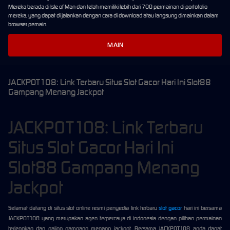
Mereka berada di Isle of Man dan telah memiliki lebih dari 700 permainan di portofolio
mereka, yang dapat di jalankan dengan cara di download atau langsung dimainkan dalam
browser pemain.
MAIN
JACKPOT108: Link Terbaru Situs Slot Gacor Hari Ini Slot88
Gampang Menang Jackpot
JACKPOT108: Link Terbaru
Situs Slot Gacor Hari Ini
Slot88 Gampang Menang
Jackpot
Selamat datang di situs slot online resmi penyedia link terbaru
slot gacor
hari ini bersama
JACKPOT108 yang merupakan agen terpercaya di indonesia dengan pilihan permainan
terlengkap dan paling gampang menang jackpot. Bersama JACKPOT108 anda dapat