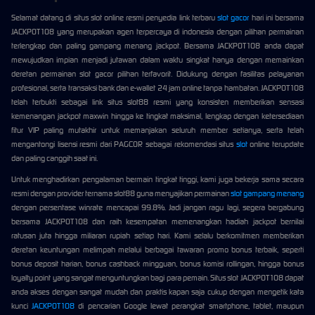
Selamat datang di situs slot online resmi penyedia link terbaru
slot gacor
hari ini bersama
JACKPOT108 yang merupakan agen terpercaya di indonesia dengan pilihan permainan
terlengkap dan paling gampang menang jackpot. Bersama JACKPOT108 anda dapat
mewujudkan impian menjadi jutawan dalam waktu singkat hanya dengan memainkan
deretan permainan slot gacor pilihan terfavorit. Didukung dengan fasilitas pelayanan
profesional, serta transaksi bank dan e-wallet 24 jam online tanpa hambatan. JACKPOT108
telah terbukti sebagai link situs slot88 resmi yang konsisten memberikan sensasi
kemenangan jackpot maxwin hingga ke tingkat maksimal, lengkap dengan ketersediaan
fitur VIP paling mutakhir untuk memanjakan seluruh member setianya, serta telah
mengantongi lisensi resmi dari PAGCOR sebagai rekomendasi situs
slot
online terupdate
dan paling canggih saat ini.
Untuk menghadirkan pengalaman bermain tingkat tinggi, kami juga bekerja sama secara
resmi dengan provider ternama slot88 guna menyajikan permainan
slot gampang menang
dengan persentase winrate mencapai 99.8%. Jadi jangan ragu lagi, segera bergabung
bersama JACKPOT108 dan raih kesempatan memenangkan hadiah jackpot bernilai
ratusan juta hingga miliaran rupiah setiap hari. Kami selalu berkomitmen memberikan
deretan keuntungan melimpah melalui berbagai tawaran promo bonus terbaik, seperti
bonus deposit harian, bonus cashback mingguan, bonus komisi rollingan, hingga bonus
loyalty point yang sangat menguntungkan bagi para pemain. Situs slot JACKPOT108 dapat
anda akses dengan sangat mudah dan praktis kapan saja cukup dengan mengetik kata
kunci
JACKPOT108
di pencarian Google lewat perangkat smartphone, tablet, maupun