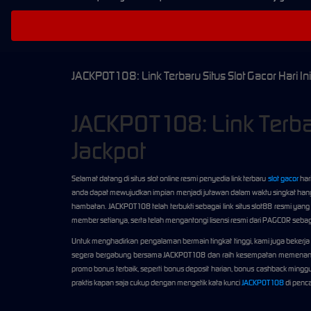
JACKPOT108: Link Terbaru Situs Slot Gacor Hari 
JACKPOT108: Link Terba
Jackpot
Selamat datang di situs slot online resmi penyedia link terbaru
slot gacor
har
anda dapat mewujudkan impian menjadi jutawan dalam waktu singkat hanya d
hambatan. JACKPOT108 telah terbukti sebagai link situs slot88 resmi ya
member setianya, serta telah mengantongi lisensi resmi dari PAGCOR seba
Untuk menghadirkan pengalaman bermain tingkat tinggi, kami juga beker
segera bergabung bersama JACKPOT108 dan raih kesempatan memenangkan h
promo bonus terbaik, seperti bonus deposit harian, bonus cashback ming
praktis kapan saja cukup dengan mengetik kata kunci
JACKPOT108
di penca