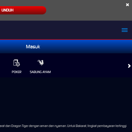
×
UNDUH
Masuk
POKER
SABUNG AYAM
arat dan Dragon Tiger dengan aman dan nyaman. Untuk Bakarat, tingkat pembayaran tertinggi