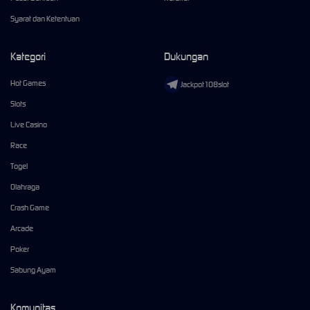
Syarat dan Ketentuan
Kategori
Dukungan
Hot Games
Jackpot108slot
Slots
Live Casino
Race
Togel
Olahraga
Crash Game
Arcade
Poker
Sabung Ayam
Komunitas