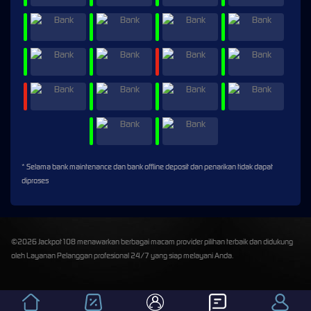
* Selama bank maintenance dan bank offline deposit dan penarikan tidak dapat
diproses
©2026 Jackpot108 menawarkan berbagai macam provider pilihan terbaik dan didukung
oleh Layanan Pelanggan profesional 24/7 yang siap melayani Anda.