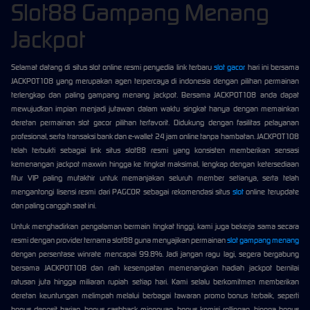
Slot88 Gampang Menang
Jackpot
Selamat datang di situs slot online resmi penyedia link terbaru
slot gacor
hari ini bersama
JACKPOT108 yang merupakan agen terpercaya di indonesia dengan pilihan permainan
terlengkap dan paling gampang menang jackpot. Bersama JACKPOT108 anda dapat
mewujudkan impian menjadi jutawan dalam waktu singkat hanya dengan memainkan
deretan permainan slot gacor pilihan terfavorit. Didukung dengan fasilitas pelayanan
profesional, serta transaksi bank dan e-wallet 24 jam online tanpa hambatan. JACKPOT108
telah terbukti sebagai link situs slot88 resmi yang konsisten memberikan sensasi
kemenangan jackpot maxwin hingga ke tingkat maksimal, lengkap dengan ketersediaan
fitur VIP paling mutakhir untuk memanjakan seluruh member setianya, serta telah
mengantongi lisensi resmi dari PAGCOR sebagai rekomendasi situs
slot
online terupdate
dan paling canggih saat ini.
Untuk menghadirkan pengalaman bermain tingkat tinggi, kami juga bekerja sama secara
resmi dengan provider ternama slot88 guna menyajikan permainan
slot gampang menang
dengan persentase winrate mencapai 99.8%. Jadi jangan ragu lagi, segera bergabung
bersama JACKPOT108 dan raih kesempatan memenangkan hadiah jackpot bernilai
ratusan juta hingga miliaran rupiah setiap hari. Kami selalu berkomitmen memberikan
deretan keuntungan melimpah melalui berbagai tawaran promo bonus terbaik, seperti
bonus deposit harian, bonus cashback mingguan, bonus komisi rollingan, hingga bonus