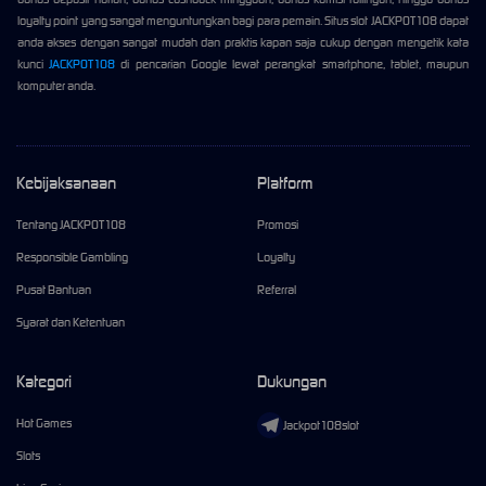
loyalty point yang sangat menguntungkan bagi para pemain. Situs slot JACKPOT108 dapat
anda akses dengan sangat mudah dan praktis kapan saja cukup dengan mengetik kata
kunci
JACKPOT108
di pencarian Google lewat perangkat smartphone, tablet, maupun
komputer anda.
Kebijaksanaan
Platform
Tentang JACKPOT108
Promosi
Responsible Gambling
Loyalty
Pusat Bantuan
Referral
Syarat dan Ketentuan
Kategori
Dukungan
Hot Games
Jackpot108slot
Slots