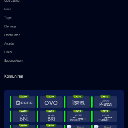
Live Casino
Race
Togel
Olahraga
Crash Game
Arcade
Poker
Sabung Ayam
Komunitas