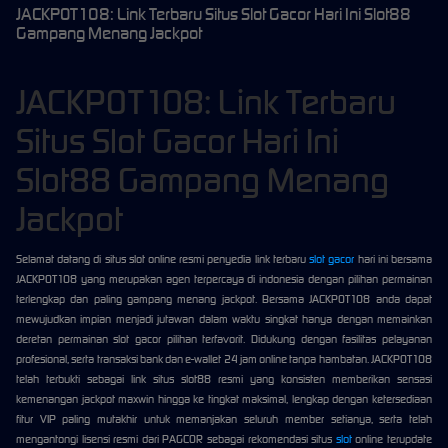
JACKPOT108: Link Terbaru Situs Slot Gacor Hari Ini Slot88
Gampang Menang Jackpot
JACKPOT108: Link Terbaru
Situs Slot Gacor Hari Ini
Slot88 Gampang Menang
Jackpot
Selamat datang di situs slot online resmi penyedia link terbaru
slot gacor
hari ini bersama
JACKPOT108 yang merupakan agen terpercaya di indonesia dengan pilihan permainan
terlengkap dan paling gampang menang jackpot. Bersama JACKPOT108 anda dapat
mewujudkan impian menjadi jutawan dalam waktu singkat hanya dengan memainkan
deretan permainan slot gacor pilihan terfavorit. Didukung dengan fasilitas pelayanan
profesional, serta transaksi bank dan e-wallet 24 jam online tanpa hambatan. JACKPOT108
telah terbukti sebagai link situs slot88 resmi yang konsisten memberikan sensasi
kemenangan jackpot maxwin hingga ke tingkat maksimal, lengkap dengan ketersediaan
fitur VIP paling mutakhir untuk memanjakan seluruh member setianya, serta telah
mengantongi lisensi resmi dari PAGCOR sebagai rekomendasi situs
slot
online terupdate