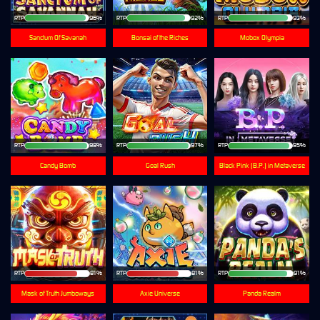
RTP
96%
RTP
92%
RTP
93%
Sanctum Of Savanah
Bonsai of the Riches
Mobox Olympia
RTP
98%
RTP
97%
RTP
95%
Candy Bomb
Goal Rush
Black Pink (B.P.) in Metaverse
RTP
81%
RTP
81%
RTP
91%
Mask of Truth Jumboways
Axie Universe
Panda Realm