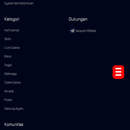
Syarat dan Ketentuan
Kategori
Dukungan
Hot Games
Jackpot108slot
Slots
Live Casino
Race
Togel
Olahraga
Crash Game
Arcade
Poker
Sabung Ayam
Komunitas