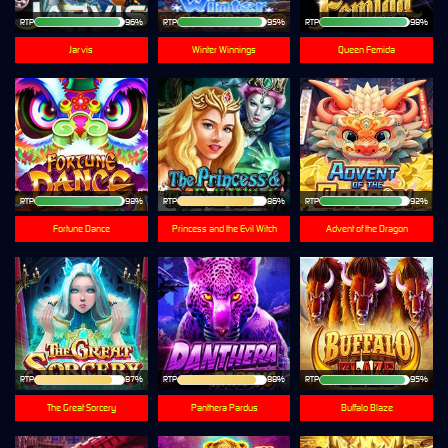
RTP
96%
RTP
95%
RTP
98%
Jarvis
Winter Winnings
Queen Femida
RTP
98%
RTP
86%
RTP
92%
Fortune Dance
Princess and the Evil Witch
Advent of the Dragon
RTP
87%
RTP
88%
RTP
95%
The Great Sorcery
Panthera Pardus
Buffalo Blaze