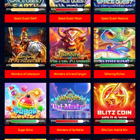
RTP
88%
RTP
80%
RTP
92%
Space Quest: Earth
Space Quest: Moon
Space Quest: Neptune
RTP
89%
RTP
79%
RTP
90%
Wonders of Colosseum
Wonders of Grand Canyon
Slithering Riches
RTP
93%
RTP
81%
RTP
93%
Sugar Strike
Wonders of Taj Mahal
Blitz Coin: Hold & Win