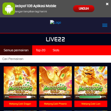
×
Jackpot108 Aplikasi Mobile
UNDUH
Jangan tampilkan lagi hari ini
LIVE22
Semua permainan
Top 20
Slots
RTP
81%
RTP
88%
RTP
95%
Mahjong Gold: Dragon
Mahjong Gold: Phoenix
Mahjong Gold: Lion