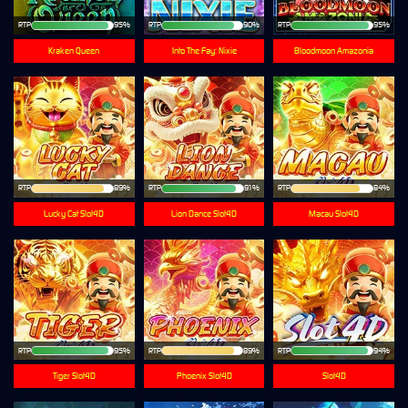
RTP
95%
RTP
90%
RTP
95%
Kraken Queen
Into The Fay: Nixie
Bloodmoon Amazonia
RTP
89%
RTP
91%
RTP
84%
Lucky Cat Slot4D
Lion Dance Slot4D
Macau Slot4D
RTP
95%
RTP
89%
RTP
94%
Tiger Slot4D
Phoenix Slot4D
Slot4D