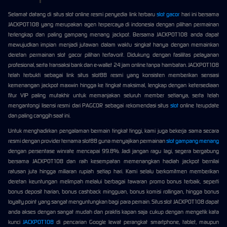
Selamat datang di situs slot online resmi penyedia link terbaru
slot gacor
hari ini bersama
JACKPOT108 yang merupakan agen terpercaya di indonesia dengan pilihan permainan
terlengkap dan paling gampang menang jackpot. Bersama JACKPOT108 anda dapat
mewujudkan impian menjadi jutawan dalam waktu singkat hanya dengan memainkan
deretan permainan slot gacor pilihan terfavorit. Didukung dengan fasilitas pelayanan
profesional, serta transaksi bank dan e-wallet 24 jam online tanpa hambatan. JACKPOT108
telah terbukti sebagai link situs slot88 resmi yang konsisten memberikan sensasi
kemenangan jackpot maxwin hingga ke tingkat maksimal, lengkap dengan ketersediaan
fitur VIP paling mutakhir untuk memanjakan seluruh member setianya, serta telah
mengantongi lisensi resmi dari PAGCOR sebagai rekomendasi situs
slot
online terupdate
dan paling canggih saat ini.
Untuk menghadirkan pengalaman bermain tingkat tinggi, kami juga bekerja sama secara
resmi dengan provider ternama slot88 guna menyajikan permainan
slot gampang menang
dengan persentase winrate mencapai 99.8%. Jadi jangan ragu lagi, segera bergabung
bersama JACKPOT108 dan raih kesempatan memenangkan hadiah jackpot bernilai
ratusan juta hingga miliaran rupiah setiap hari. Kami selalu berkomitmen memberikan
deretan keuntungan melimpah melalui berbagai tawaran promo bonus terbaik, seperti
bonus deposit harian, bonus cashback mingguan, bonus komisi rollingan, hingga bonus
loyalty point yang sangat menguntungkan bagi para pemain. Situs slot JACKPOT108 dapat
anda akses dengan sangat mudah dan praktis kapan saja cukup dengan mengetik kata
kunci
JACKPOT108
di pencarian Google lewat perangkat smartphone, tablet, maupun