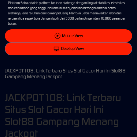
Platform Saba adalah platform taruhan olahraga dengan tingkat stabilitas, elastisitas,
dan keamanan yang tinggi. Platform ini menyediakan berbagai macam acara
olahraga, jenis taruhan dan format peluang. Platform Saba menawarkan lebih dari
ratusan liga sepak bola dengan lebih dari 5000 pertandingan dan 18.000 pasar per
bulan.
Mobile View
Desktop View
JACKPOT108: Link Terbaru Situs Slot Gacor Hari Ini Slot88
Gampang Menang Jackpot
JACKPOT108: Link Terbaru
Situs Slot Gacor Hari Ini
Slot88 Gampang Menang
Jackpot