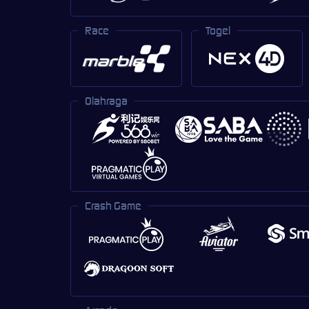
Race
Togel
Olahraga
Crash Game