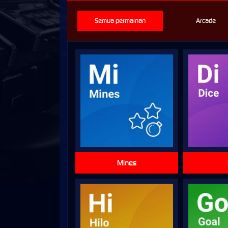
Semua permainan
Arcade
Mines