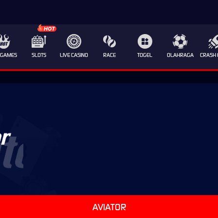
 GAMES
SLOTS
LIVE CASINO
RACE
TOGEL
OLAHRAGA
CRASH
AVIATOR