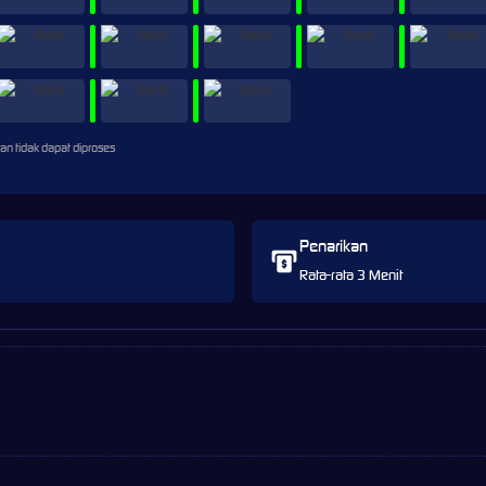
an tidak dapat diproses
Penarikan
Rata-rata 3 Menit