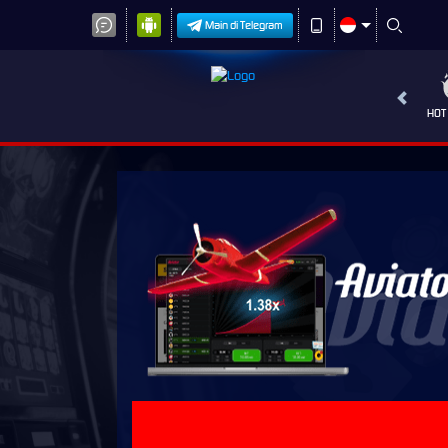
Main di Telegram
HOT