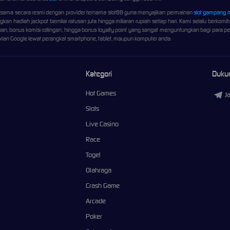
ja sama secara resmi dengan provider ternama slot88 guna menyajikan permainan
slot gampang
adiah jackpot bernilai ratusan juta hingga miliaran rupiah setiap hari. Kami selalu berko
guan, bonus komisi rollingan, hingga bonus loyalty point yang sangat menguntungkan bagi para
rian Google lewat perangkat smartphone, tablet, maupun komputer anda.
Kategori
Duku
Hot Games
J
Slots
Live Casino
Race
Togel
Olahraga
Crash Game
Arcade
Poker