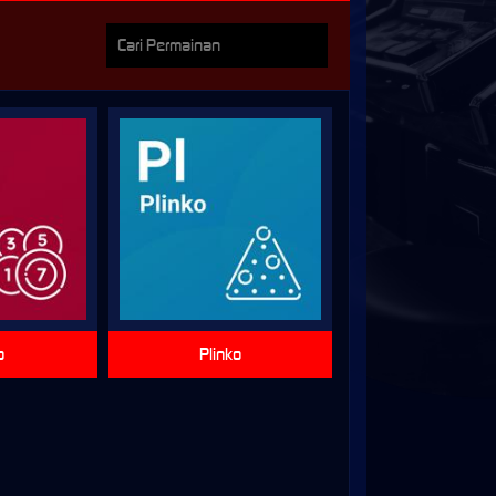
o
Plinko