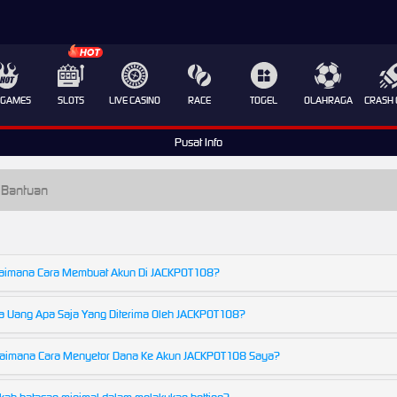
 GAMES
SLOTS
LIVE CASINO
RACE
TOGEL
OLAHRAGA
CRASH
Pusat Info
 Bantuan
gaimana Cara Membuat Akun Di JACKPOT108?
a Uang Apa Saja Yang Diterima Oleh JACKPOT108?
gaimana Cara Menyetor Dana Ke Akun JACKPOT108 Saya?