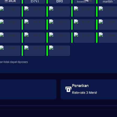
an tidak dapat diproses
Penarikan
Rata-rata 3 Menit