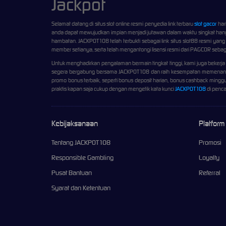
Jackpot
Selamat datang di situs slot online resmi penyedia link terbaru
slot gacor
har
anda dapat mewujudkan impian menjadi jutawan dalam waktu singkat hanya d
hambatan. JACKPOT108 telah terbukti sebagai link situs slot88 resmi yan
member setianya, serta telah mengantongi lisensi resmi dari PAGCOR sebag
Untuk menghadirkan pengalaman bermain tingkat tinggi, kami juga beker
segera bergabung bersama JACKPOT108 dan raih kesempatan memenangkan h
promo bonus terbaik, seperti bonus deposit harian, bonus cashback ming
praktis kapan saja cukup dengan mengetik kata kunci
JACKPOT108
di penca
Kebijaksanaan
Platform
Tentang JACKPOT108
Promosi
Responsible Gambling
Loyalty
Pusat Bantuan
Referral
Syarat dan Ketentuan