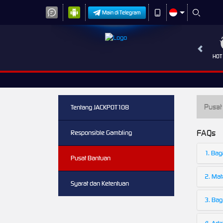
Main di Telegram
HOT
Pusat
Tentang JACKPOT108
FAQs
Responsible Gambling
1. Ba
Pusat Bantuan
2. Mat
Syarat dan Ketentuan
3. Ba