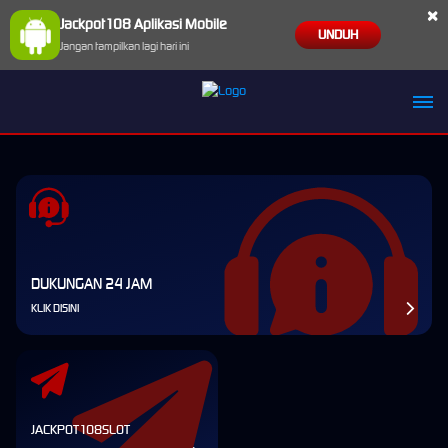
×
Jackpot108 Aplikasi Mobile
UNDUH
Jangan tampilkan lagi hari ini
DUKUNGAN 24 JAM
KLIK DISINI
JACKPOT108SLOT