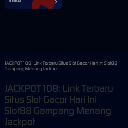
KLIK DISINI
JACKPOT108: Link Terbaru Situs Slot Gacor Hari Ini Slot88
Gampang Menang Jackpot
JACKPOT108: Link Terbaru
Situs Slot Gacor Hari Ini
Slot88 Gampang Menang
Jackpot