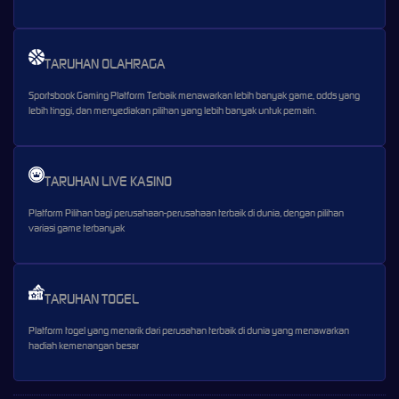
TARUHAN OLAHRAGA
Sportsbook Gaming Platform Terbaik menawarkan lebih banyak game, odds yang
lebih tinggi, dan menyediakan pilihan yang lebih banyak untuk pemain.
TARUHAN LIVE KASINO
Platform Pilihan bagi perusahaan-perusahaan terbaik di dunia, dengan pilihan
variasi game terbanyak
TARUHAN TOGEL
Platform togel yang menarik dari perusahan terbaik di dunia yang menawarkan
hadiah kemenangan besar