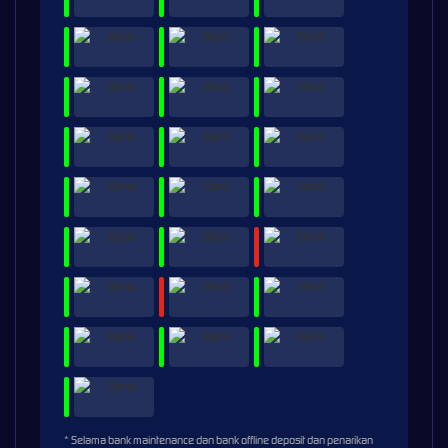
* Selama bank maintenance dan bank offline deposit dan penarikan