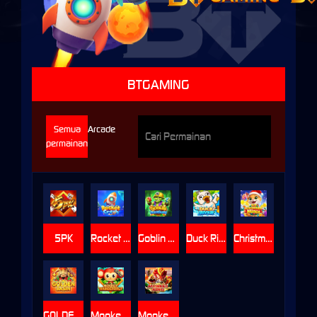
BTGAMING
Semua
Arcade
permainan
5PK
Rocket Crash
Goblin Treasure
Duck River
Christmas Mines
GOLDEN BASIN
Monkey Thunderbolt
Monkey King