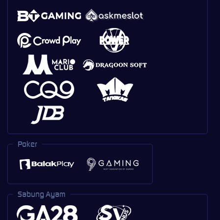
Poker
Sabung Ayam