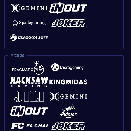
Arcade