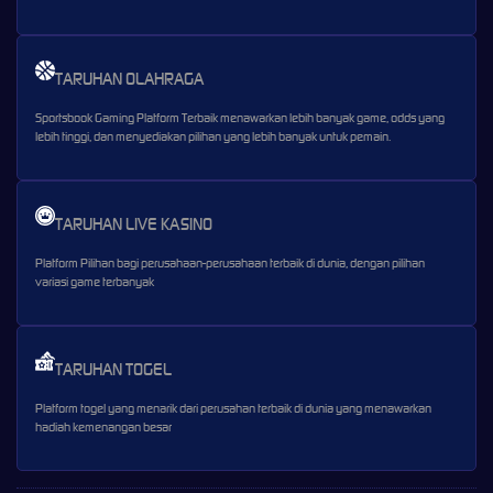
TARUHAN OLAHRAGA
Sportsbook Gaming Platform Terbaik menawarkan lebih banyak game, odds yang
lebih tinggi, dan menyediakan pilihan yang lebih banyak untuk pemain.
TARUHAN LIVE KASINO
Platform Pilihan bagi perusahaan-perusahaan terbaik di dunia, dengan pilihan
variasi game terbanyak
TARUHAN TOGEL
Platform togel yang menarik dari perusahan terbaik di dunia yang menawarkan
hadiah kemenangan besar