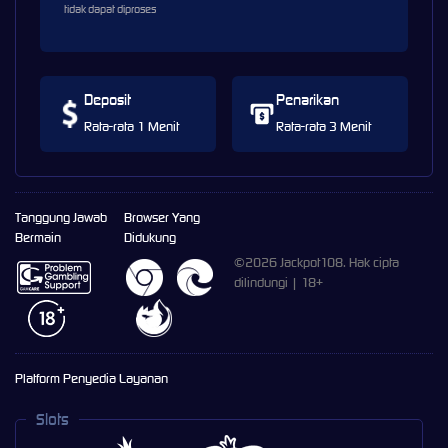
tidak dapat diproses
Deposit
Penarikan
Rata-rata 1 Menit
Rata-rata 3 Menit
Tanggung Jawab
Browser Yang
Bermain
Didukung
©2026 Jackpot108. Hak cipta
dilindungi | 18+
Platform Penyedia Layanan
Slots