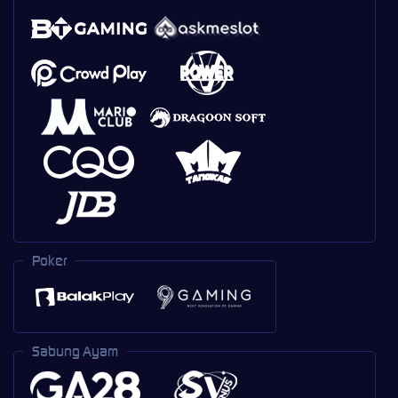
Poker
Sabung Ayam