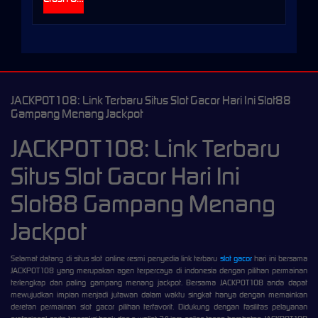
JACKPOT108: Link Terbaru Situs Slot Gacor Hari Ini Slot88
Gampang Menang Jackpot
JACKPOT108: Link Terbaru
Situs Slot Gacor Hari Ini
Slot88 Gampang Menang
Jackpot
Selamat datang di situs slot online resmi penyedia link terbaru
slot gacor
hari ini bersama
JACKPOT108 yang merupakan agen terpercaya di indonesia dengan pilihan permainan
terlengkap dan paling gampang menang jackpot. Bersama JACKPOT108 anda dapat
mewujudkan impian menjadi jutawan dalam waktu singkat hanya dengan memainkan
deretan permainan slot gacor pilihan terfavorit. Didukung dengan fasilitas pelayanan