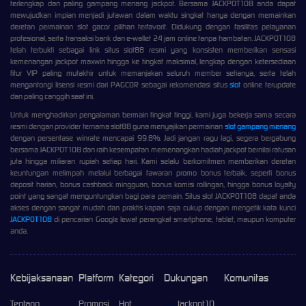
terlengkap dan paling gampang menang jackpot. Bersama JACKPOT108 anda dapat
mewujudkan impian menjadi jutawan dalam waktu singkat hanya dengan memainkan
deretan permainan slot gacor pilihan terfavorit. Didukung dengan fasilitas pelayanan
profesional, serta transaksi bank dan e-wallet 24 jam online tanpa hambatan. JACKPOT108
telah terbukti sebagai link situs slot88 resmi yang konsisten memberikan sensasi
kemenangan jackpot maxwin hingga ke tingkat maksimal, lengkap dengan ketersediaan
fitur VIP paling mutakhir untuk memanjakan seluruh member setianya, serta telah
mengantongi lisensi resmi dari PAGCOR sebagai rekomendasi situs
slot
online terupdate
dan paling canggih saat ini.
Untuk menghadirkan pengalaman bermain tingkat tinggi, kami juga bekerja sama secara
resmi dengan provider ternama slot88 guna menyajikan permainan
slot gampang menang
dengan persentase winrate mencapai 99.8%. Jadi jangan ragu lagi, segera bergabung
bersama JACKPOT108 dan raih kesempatan memenangkan hadiah jackpot bernilai ratusan
juta hingga miliaran rupiah setiap hari. Kami selalu berkomitmen memberikan deretan
keuntungan melimpah melalui berbagai tawaran promo bonus terbaik, seperti bonus
deposit harian, bonus cashback mingguan, bonus komisi rollingan, hingga bonus loyalty
point yang sangat menguntungkan bagi para pemain. Situs slot JACKPOT108 dapat anda
akses dengan sangat mudah dan praktis kapan saja cukup dengan mengetik kata kunci
JACKPOT108
di pencarian Google lewat perangkat smartphone, tablet, maupun komputer
anda.
Kebijaksanaan
Platform
Kategori
Dukungan
Komunitas
Tentang
Promosi
Hot
Jackpot10