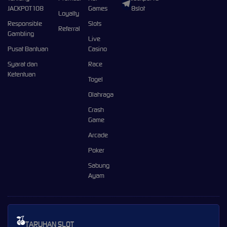
JACKPOT108
Games
8slot
Loyalty
Responsible
Slots
Referral
Gambling
Live
Pusat Bantuan
Casino
Syarat dan
Race
Ketentuan
Togel
Olahraga
Crash
Game
Arcade
Poker
Sabung
Ayam
TARUHAN SLOT