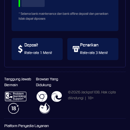
* Selama bank maintenance dan bank offline deposit dan penarikan
tidak dapat diproses
Deposit
Penarikan
Rata-rata 1 Menit
Rata-rata 3 Menit
Tanggung Jawab
Browser Yang
Bermain
Didukung
©2026 Jackpot108. Hak cipta
dilindungi | 18+
Platform Penyedia Layanan