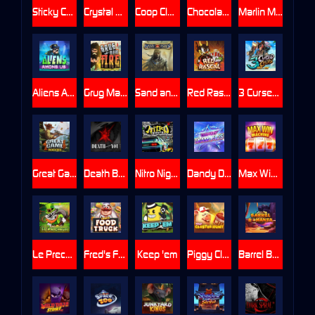
Sticky Candyland
Crystal Robot
Coop Clash
Chocolate Rocket
Marlin Masters Atlantis
Aliens Among Us
Grug Make Fire
Sand and Ashes
Red Rascal™
3 Cursed Chests™
Great Game Rockies
Death Becomes You
Nitro Nights
Dandy Diamonds
Max Win Machine
Le Prechaun
Fred's Food Truck
Keep 'em
Piggy Cluster Hunt
Barrel Bonanza