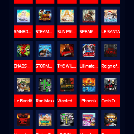
RAINBOW PRINCESS
STEAMRUNNERS
SUN PRINCESS
SPEAR OF ATHENA
LE SANTA
CHAOS CREW 3
STORMBORN
THE WILDWOOD CURSE
Ultimate Slot of America
Reign of Rome
Le Bandit
Rad Maxx
Wanted Dead or a Wild
Phoenix
Cash Crew