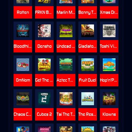
Rotten
FRKN Bananas
Marlin Master
Benny The Beer
Xmas Drop
Bloodthirst
Densho
Undead Fortune
Gladiator Legends
Toshi Video Club
OmNom
Get The Cheese
Aztec Twist
Fruit Duel
Hop'n'Pop
Chaos Crew
Cubes 2
Tai The Toad
The Respinners
Klowns