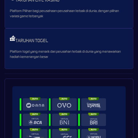
Platform Pilihan bagi perusahaan-perusahaan terbaik di dunia, dengan pilihan
variasi game terbanyak
TARUHAN TOGEL
Platform togel yang menarik dari perusahan terbaik di dunia yang menawarkan
hadiah kemenangan besar