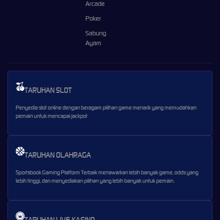
Arcade
Poker
Sabung
Ayam
TARUHAN SLOT
Penyedia slot online dengan beragam pilihan game menarik yang memudahkan
pemain untuk mencapai jackpot
TARUHAN OLAHRAGA
Sportsbook Gaming Platform Terbaik menawarkan lebih banyak game, odds yang
lebih tinggi, dan menyediakan pilihan yang lebih banyak untuk pemain.
TARUHAN LIVE KASINO