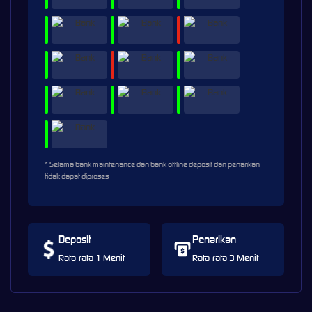
* Selama bank maintenance dan bank offline deposit dan penarikan
tidak dapat diproses
Deposit
Penarikan
Rata-rata 1 Menit
Rata-rata 3 Menit