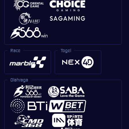
Race
Togel
Olahraga