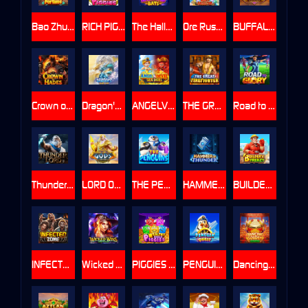
Bao Zhu Fortune
RICH PIGGIES
The Hallowin Bats
Ore Rush: Cart Collector
BUFFALO LEGEND
Crown of Hades
Dragon's Blaze Link
ANGELVSDEVIL SEA DUEL
THE GREAT FIREFIGHTER
Road to Glory
Thunder Lord
LORD OF THE GODS
THE PENGUINS
HAMMER OF THUNDER
BUILDER'S FRENZY
INFECTED ZONE
Wicked Wins: Crystals
PIGGIES WEALTHY ANGELIC
PENGUIN QUEST
Dancing Golden Drums