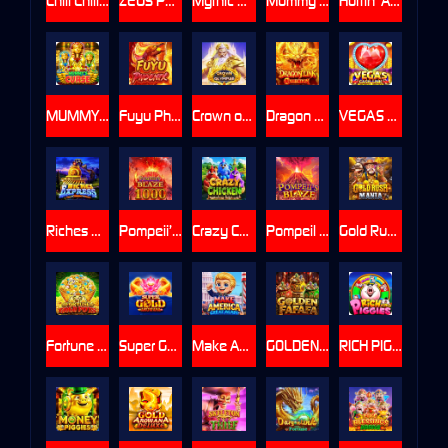
Chili Chili Hot
ZEUS POWER
Mythic Gems: Five Realms
Mummy’s Treasure Quest 2
Huffin’ And Puffin’ Ultra Wheel
MUMMY'S CURSE
Fuyu Phoenix
Crown of Olympus
Dragon Link Collection
VEGAS CASH LINK
Riches Express
Pompeii’s Blaze 1000
Crazy Chicken
Pompeil Blaze
Gold Rush Mania
Fortune Gold Pots
Super Gold Arowana
Make America Great Again
GOLDEN FAFAFA
RICH PIGGIES WORLD