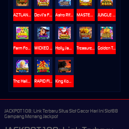
AZTLAN GEMS3
Devil’s Frenzy
Astro Rift Bonanza
MASTER CHEF FRENZY
JUNGLE ROAR
Farm Fortune Wheel
WICKED RICHES
Holly Jackpot
Treasure Train Deluxe
Golden Train Ⅲ: Black Ore
The Halloween Rascal
RAPID FIRE BLAST
King Kong Treasure
JACKPOT108: Link Terbaru Situs Slot Gacor Hari Ini Slot88
Gampang Menang Jackpot