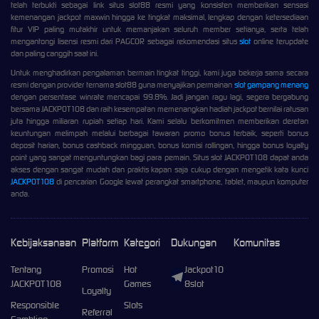
telah terbukti sebagai link situs slot88 resmi yang konsisten memberikan sensasi
kemenangan jackpot maxwin hingga ke tingkat maksimal, lengkap dengan ketersediaan
fitur VIP paling mutakhir untuk memanjakan seluruh member setianya, serta telah
mengantongi lisensi resmi dari PAGCOR sebagai rekomendasi situs
slot
online terupdate
dan paling canggih saat ini.
Untuk menghadirkan pengalaman bermain tingkat tinggi, kami juga bekerja sama secara
resmi dengan provider ternama slot88 guna menyajikan permainan
slot gampang menang
dengan persentase winrate mencapai 99.8%. Jadi jangan ragu lagi, segera bergabung
bersama JACKPOT108 dan raih kesempatan memenangkan hadiah jackpot bernilai ratusan
juta hingga miliaran rupiah setiap hari. Kami selalu berkomitmen memberikan deretan
keuntungan melimpah melalui berbagai tawaran promo bonus terbaik, seperti bonus
deposit harian, bonus cashback mingguan, bonus komisi rollingan, hingga bonus loyalty
point yang sangat menguntungkan bagi para pemain. Situs slot JACKPOT108 dapat anda
akses dengan sangat mudah dan praktis kapan saja cukup dengan mengetik kata kunci
JACKPOT108
di pencarian Google lewat perangkat smartphone, tablet, maupun komputer
anda.
Kebijaksanaan
Platform
Kategori
Dukungan
Komunitas
Tentang
Promosi
Hot
Jackpot10
JACKPOT108
Games
8slot
Loyalty
Responsible
Slots
Referral