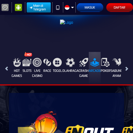
Main di
MASUK
DAFTAR
Telegram
HOT
SLOTS
LIVE
RACE
TOGEL
OLAHRAGA
CRASH
ARCADE
POKER
SABUNG
PROMO
GAMES
CASINO
GAME
AYAM