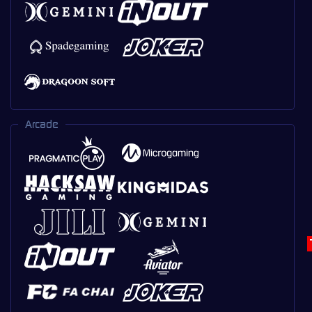
Arcade