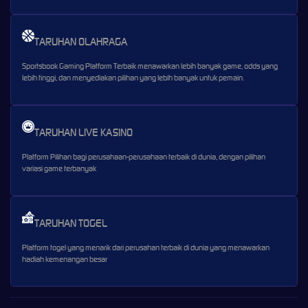
TARUHAN OLAHRAGA
Sportsbook Gaming Platform Terbaik menawarkan lebih banyak game, odds yang
lebih tinggi, dan menyediakan pilihan yang lebih banyak untuk pemain.
TARUHAN LIVE KASINO
Platform Pilihan bagi perusahaan-perusahaan terbaik di dunia, dengan pilihan
variasi game terbanyak
TARUHAN TOGEL
Platform togel yang menarik dari perusahan terbaik di dunia yang menawarkan
hadiah kemenangan besar