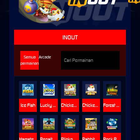
INOUT
Semua
Arcade
permainan
Ice Fish
Lucky Ducky
Chicken Road 2.0
Chicken Road
Forest Arrow
Hamster Run
Penalty Unlimited
Plinko Aztec
Rabbit Road
Rock Paper Scissors