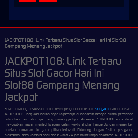
JACKPOT108: Link Terbaru Situs Slot Gacor Hari Ini Slot88
Gampang Menang Jackpot
JACKPOT108: Link Terbaru
Situs Slot Gacor Hari Ini
Slot88 Gampang Menang
Jackpot
Selamat datang di situs slot online resmi penyedia link terbaru
slot gacor
hari ini bersama
JACKPOT108 yang merupakan agen terpercaya di indonesia dengan pilihan permainan
terlengkap dan paling gampang menang jackpot. Bersama JACKPOT108 anda dapat
mewujudkan impian menjadi jutawan dalam waktu singkat hanya dengan memainkan
deretan permainan slot gacor pilihan terfavorit. Didukung dengan fasilitas pelayanan
profesional, serta transaksi bank dan e-wallet 24 jam online tanpa hambatan. JACKPOT108