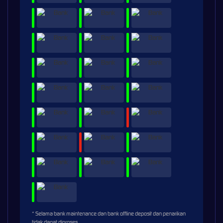
* Selama bank maintenance dan bank offline deposit dan penarikan
tidak dapat diproses