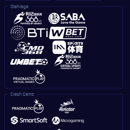
Olahraga
Crash Game