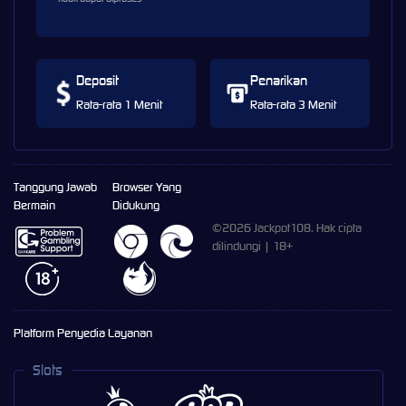
Deposit
Penarikan
Rata-rata 1 Menit
Rata-rata 3 Menit
Tanggung Jawab
Browser Yang
Bermain
Didukung
©2026 Jackpot108. Hak cipta
dilindungi | 18+
Platform Penyedia Layanan
Slots