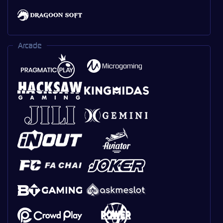
Arcade