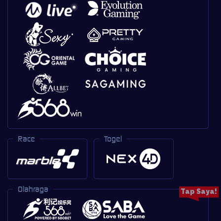
Race
Togel
Olahraga
Tap Saya!