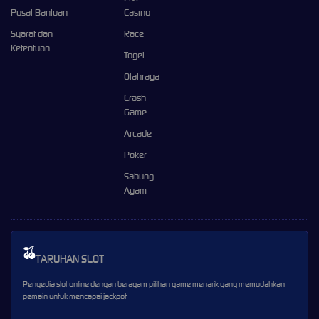
Pusat Bantuan
Casino
Syarat dan
Race
Ketentuan
Togel
Olahraga
Crash
Game
Arcade
Poker
Sabung
Ayam
TARUHAN SLOT
Penyedia slot online dengan beragam pilihan game menarik yang memudahkan
pemain untuk mencapai jackpot