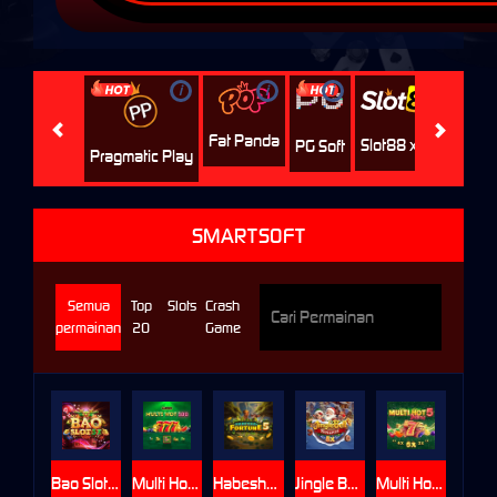
i
i
i
i
i
Facha
Fat Panda
Slot88 x PP
PG Soft
Pragmatic Play
SMARTSOFT
Semua
Top
Slots
Crash
permainan
20
Game
Bao Slot 5X
Multi Hot 100
Habesha Fortune 5
Jingle Bell Bonanza
Multi Hot 5 Deluxe