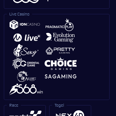
Live Casino
Race
Togel