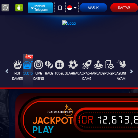
Main di
MASUK
DAFTAR
Telegram
HOT
SLOTS
LIVE
RACE
TOGEL
OLAHRAGA
CRASH
ARCADE
POKER
SABUNG
PROMO
GAMES
CASINO
GAME
AYAM
IDR
12,673,
JACKPOT
PLAY