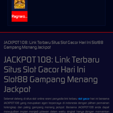
Ragnarok Odin
JACKPOT108: Link Terbaru Situs Slot Gacor Hari Ini Slot88
Gampang Menang Jackpot
JACKPOT108: Link Terbaru
Situs Slot Gacor Hari Ini
Slot88 Gampang Menang
Jackpot
Selamat datang di situs slot online resmi penyedia link terbaru
slot gacor
hari ini bersama
JACKPOT108 yang merupakan agen terpercaya di indonesia dengan pilihan permainan
terlengkap dan paling gampang menang jackpot. Bersama JACKPOT108 anda dapat
mewujudkan impian menjadi jutawan dalam waktu singkat hanya dengan memainkan