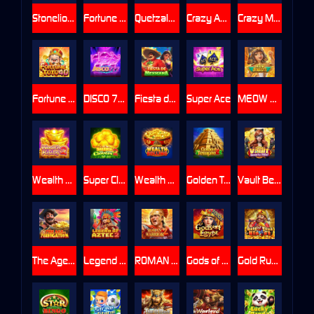
Stonelions
Fortune Horse
Quetzalcoatl
Crazy ATM
Crazy Money Rolling
Fortune Toto 4D
DISCO 777
Fiesta de Mexicana
Super Ace
MEOW DYNASTY
Wealth Rising 2
Super Clovers 2
Wealth Rolling
Golden Temple2
Vault Beauty Thief
The Age Of Navigation
Legend of Aztec2
ROMAN WARRIOR2
Gods of Egypt
Gold Rush Blast