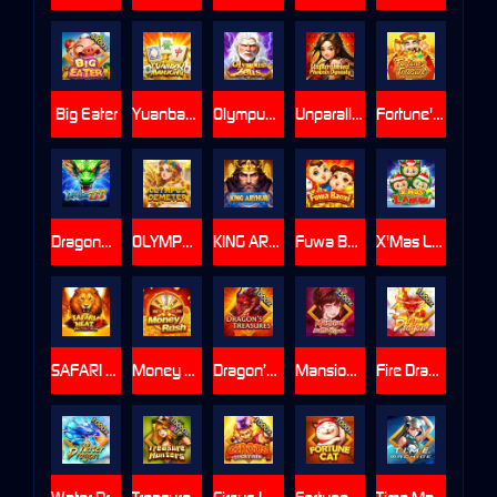
Big Eater
Yuanbao Mahjong
Olympus - Zeus
Unparalleled Phoenix Dynasty
Fortune's Treasure
Dragon777
OLYMPUS DEMETER
KING ARTHUR
Fuwa Baoxi
X'Mas LABUBU
SAFARI HEAT 2-MULTIPLY FUN
Money Rush
Dragon’s Treasures
Mansion Battle Royale
Fire Dragon