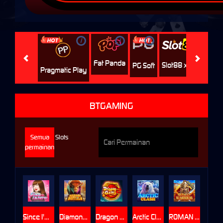
i
i
i
i
i
Facha
Fat Panda
Slot88 x PP
PG Soft
Pragmatic Play
BTGAMING
Semua
Slots
permainan
Since I'm here
Diamond buffalo
Dragon Gem2
Arctic Clash
ROMAN WARRIOR