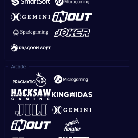
Arcade