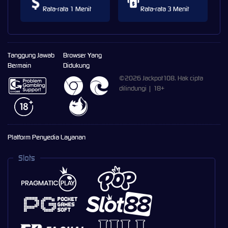
Rata-rata 1 Menit
Rata-rata 3 Menit
Tanggung Jawab
Browser Yang
Bermain
Didukung
©2026 Jackpot108. Hak cipta
dilindungi | 18+
Platform Penyedia Layanan
Slots