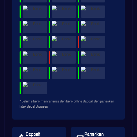
* Selama bank maintenance dan bank offline deposit dan penarikan
tidak dapat diproses
Deposit
Penarikan