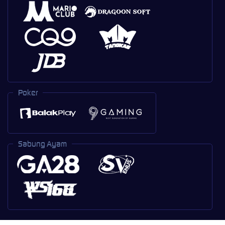
Poker
Sabung Ayam