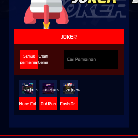
JOKER
Semua
Crash
permainan
Game
RTP
81%
RTP
94%
RTP
82%
Nyan Cat
Out Run
Cash Or Crash