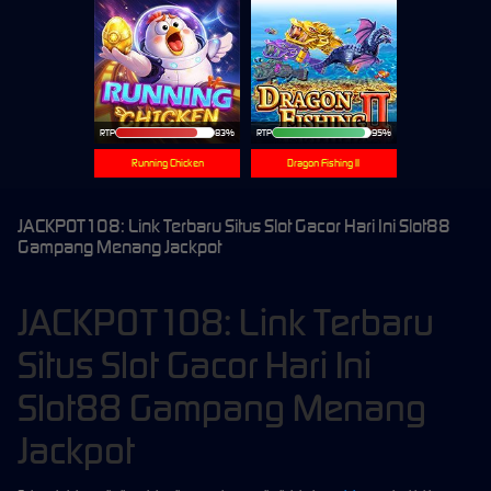
RTP
83%
RTP
95%
Running Chicken
Dragon Fishing II
JACKPOT108: Link Terbaru Situs Slot Gacor Hari Ini Slot88
Gampang Menang Jackpot
JACKPOT108: Link Terbaru
Situs Slot Gacor Hari Ini
Slot88 Gampang Menang
Jackpot