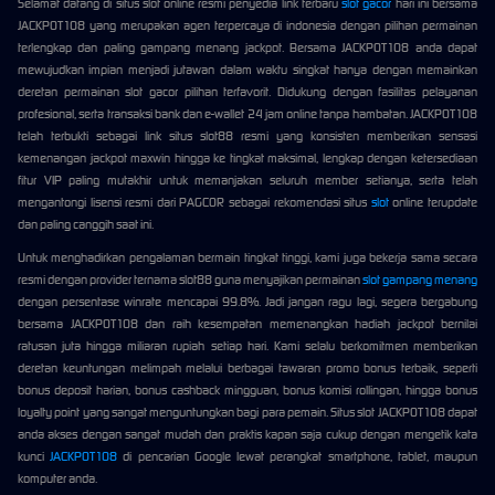
Selamat datang di situs slot online resmi penyedia link terbaru
slot gacor
hari ini bersama
JACKPOT108 yang merupakan agen terpercaya di indonesia dengan pilihan permainan
terlengkap dan paling gampang menang jackpot. Bersama JACKPOT108 anda dapat
mewujudkan impian menjadi jutawan dalam waktu singkat hanya dengan memainkan
deretan permainan slot gacor pilihan terfavorit. Didukung dengan fasilitas pelayanan
profesional, serta transaksi bank dan e-wallet 24 jam online tanpa hambatan. JACKPOT108
telah terbukti sebagai link situs slot88 resmi yang konsisten memberikan sensasi
kemenangan jackpot maxwin hingga ke tingkat maksimal, lengkap dengan ketersediaan
fitur VIP paling mutakhir untuk memanjakan seluruh member setianya, serta telah
mengantongi lisensi resmi dari PAGCOR sebagai rekomendasi situs
slot
online terupdate
dan paling canggih saat ini.
Untuk menghadirkan pengalaman bermain tingkat tinggi, kami juga bekerja sama secara
resmi dengan provider ternama slot88 guna menyajikan permainan
slot gampang menang
dengan persentase winrate mencapai 99.8%. Jadi jangan ragu lagi, segera bergabung
bersama JACKPOT108 dan raih kesempatan memenangkan hadiah jackpot bernilai
ratusan juta hingga miliaran rupiah setiap hari. Kami selalu berkomitmen memberikan
deretan keuntungan melimpah melalui berbagai tawaran promo bonus terbaik, seperti
bonus deposit harian, bonus cashback mingguan, bonus komisi rollingan, hingga bonus
loyalty point yang sangat menguntungkan bagi para pemain. Situs slot JACKPOT108 dapat
anda akses dengan sangat mudah dan praktis kapan saja cukup dengan mengetik kata
kunci
JACKPOT108
di pencarian Google lewat perangkat smartphone, tablet, maupun
komputer anda.