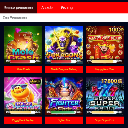
Semua permainan
Arcade
Fishing
RTP
80%
RTP
81%
RTP
87%
Mole Crash
Shade Dragons Fishing
Happy New Year
RTP
84%
RTP
94%
RTP
88%
Piggy Bank TapTap
Fighter Fire
Super Super Fruit