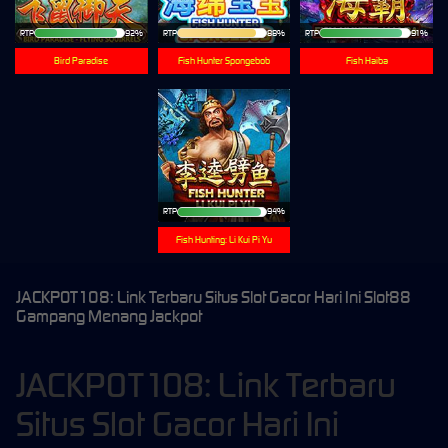
RTP
92%
RTP
88%
RTP
91%
Bird Paradise
Fish Hunter Spongebob
Fish Haiba
RTP
94%
Fish Hunting: Li Kui Pi Yu
JACKPOT108: Link Terbaru Situs Slot Gacor Hari Ini Slot88
Gampang Menang Jackpot
JACKPOT108: Link Terbaru
Situs Slot Gacor Hari Ini