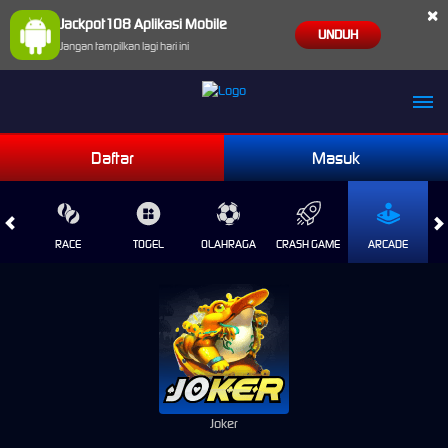
×
Jackpot108 Aplikasi Mobile
UNDUH
Jangan tampilkan lagi hari ini
Daftar
Masuk
SINO
RACE
TOGEL
OLAHRAGA
CRASH GAME
ARCADE
Joker