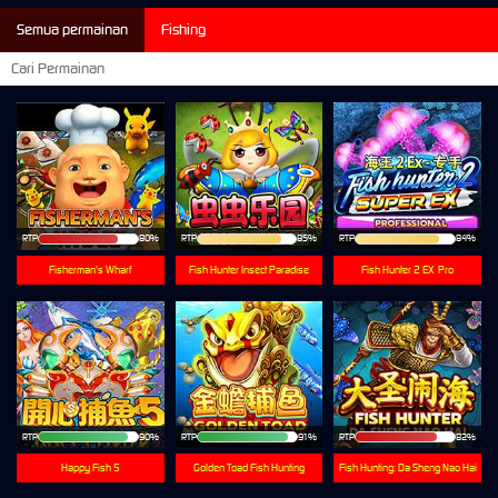
Semua permainan
Fishing
RTP
80%
RTP
85%
RTP
84%
Fisherman's Wharf
Fish Hunter Insect Paradise
Fish Hunter 2 EX-Pro
RTP
90%
RTP
91%
RTP
82%
Happy Fish 5
Golden Toad Fish Hunting
Fish Hunting: Da Sheng Nao Hai