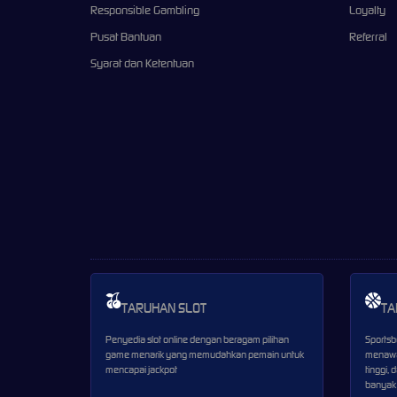
Responsible Gambling
Loyalty
Pusat Bantuan
Referral
Syarat dan Ketentuan
TARUHAN SLOT
TA
Penyedia slot online dengan beragam pilihan
Sportsb
game menarik yang memudahkan pemain untuk
menawar
mencapai jackpot
tinggi,
banyak 