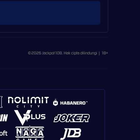
©2026 Jackpot108. Hak cipta dilindungi | 18+