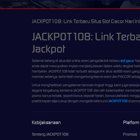
JACKPOT108: Link Terbaru Situs Slot Gacor Hari 
JACKPOT108: Link Terba
Jackpot
Selamat datang di situs slot online resmi penyedia link terbaru
slot gacor
har
anda dapat mewujudkan impian menjadi jutawan dalam waktu singkat hanya d
hambatan. JACKPOT108 telah terbukti sebagai link situs slot88 resmi yan
member setianya, serta telah mengantongi lisensi resmi dari PAGCOR sebag
Untuk menghadirkan pengalaman bermain tingkat tinggi, kami juga beker
segera bergabung bersama JACKPOT108 dan raih kesempatan memenangkan h
promo bonus terbaik, seperti bonus deposit harian, bonus cashback ming
praktis kapan saja cukup dengan mengetik kata kunci
JACKPOT108
di penca
Kebijaksanaan
Platform
Tentang JACKPOT108
Promosi