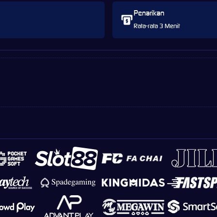
Penarikan
Rata-rata 3 Menit