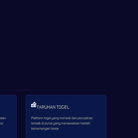
TARUHAN TOGEL
haan
Platform togel yang menarik dari perusahan
ame
terbaik di dunia yang menawarkan hadiah
kemenangan besar