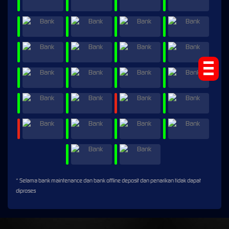
* Selama bank maintenance dan bank offline deposit dan penarikan tidak dapat
diproses