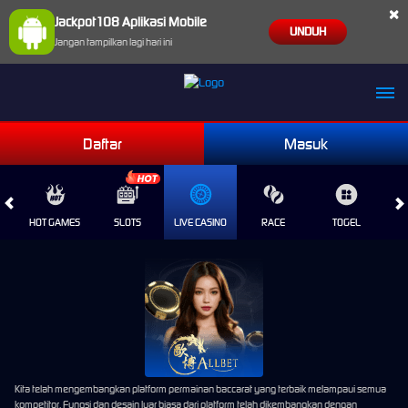
×
Jackpot108 Aplikasi Mobile
UNDUH
Jangan tampilkan lagi hari ini
Daftar
Masuk
HOT GAMES
SLOTS
LIVE CASINO
RACE
TOGEL
OL
Kita telah mengembangkan platform permainan baccarat yang terbaik melampaui semua
kompetitor. Fungsi dan desain luar biasa dari platform telah dikembangkan dengan