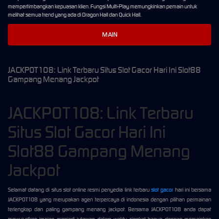
mempertimbangkan kepuasan klien. Fungsi Multi-Play memungkinkan pemain untuk
melihat semua trend yang ada di Dragon Hall dan Quick Hall.
MAIN
JACKPOT108: Link Terbaru Situs Slot Gacor Hari Ini Slot88
Gampang Menang Jackpot
JACKPOT108: Link Terbaru
Situs Slot Gacor Hari Ini
Slot88 Gampang Menang
Jackpot
Selamat datang di situs slot online resmi penyedia link terbaru
slot gacor
hari ini bersama
JACKPOT108 yang merupakan agen terpercaya di indonesia dengan pilihan permainan
terlengkap dan paling gampang menang jackpot. Bersama JACKPOT108 anda dapat