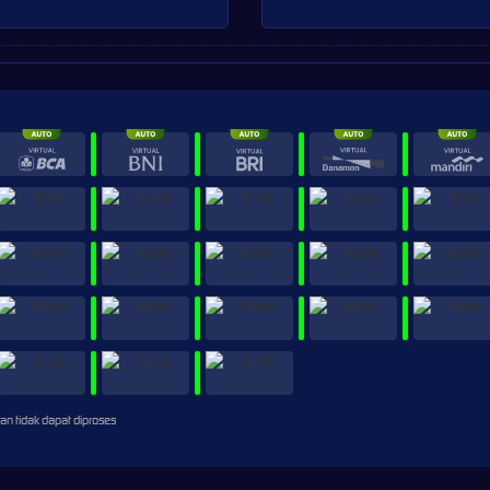
an tidak dapat diproses