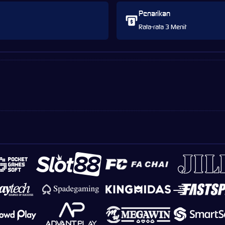
Penarikan
Rata-rata 3 Menit