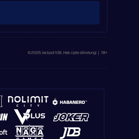
©2026 Jackpot108. Hak cipta dilindungi | 18+