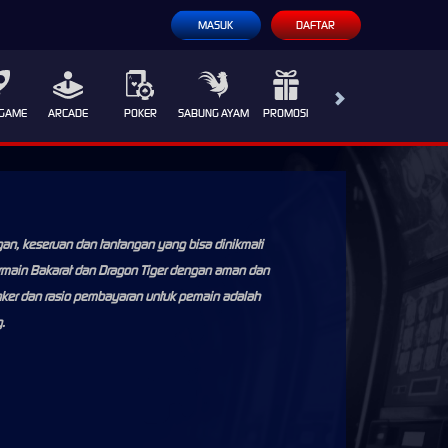
MASUK
DAFTAR
 GAME
ARCADE
POKER
SABUNG AYAM
PROMOSI
n, keseruan dan tantangan yang bisa dinikmati
ermain Bakarat dan Dragon Tiger dengan aman dan
anker dan rasio pembayaran untuk pemain adalah
.