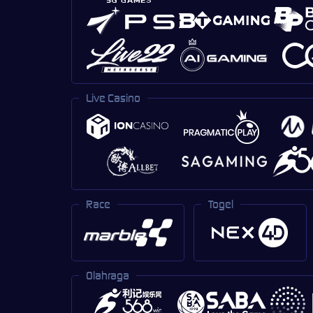
Live Casino
Race
Togel
Olahraga