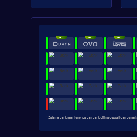
* Selama bank maintenance dan bank offline deposit dan penarik