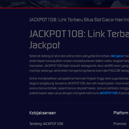
JACKPOT108: Link Terbaru Situs Slot Gacor Hari 
JACKPOT108: Link Terba
Jackpot
Selamat datang di situs slot online resmi penyedia link terbaru
slot gacor
har
anda dapat mewujudkan impian menjadi jutawan dalam waktu singkat hanya d
hambatan. JACKPOT108 telah terbukti sebagai link situs slot88 resmi yan
member setianya, serta telah mengantongi lisensi resmi dari PAGCOR sebag
Untuk menghadirkan pengalaman bermain tingkat tinggi, kami juga beker
segera bergabung bersama JACKPOT108 dan raih kesempatan memenangkan h
promo bonus terbaik, seperti bonus deposit harian, bonus cashback ming
praktis kapan saja cukup dengan mengetik kata kunci
JACKPOT108
di penca
Kebijaksanaan
Platform
Tentang JACKPOT108
Promosi