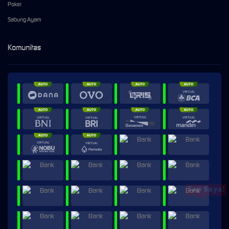
Poker
Sabung Ayam
Komunitas
Tap Saya!