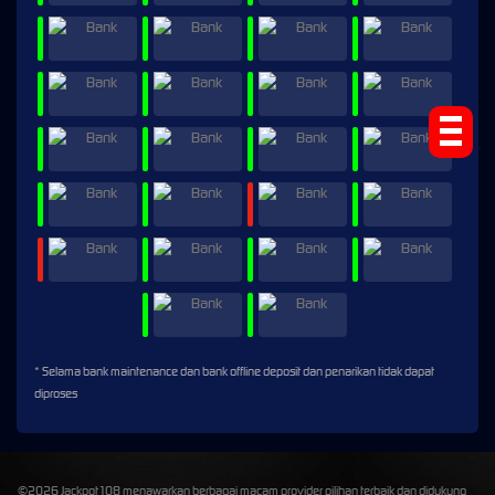
* Selama bank maintenance dan bank offline deposit dan penarikan tidak dapat
diproses
©2026 Jackpot108 menawarkan berbagai macam provider pilihan terbaik dan didukung