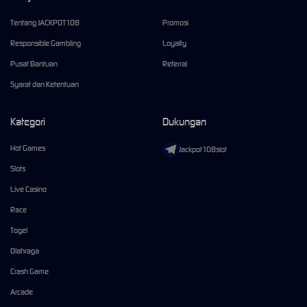
Tentang JACKPOT108
Promosi
Responsible Gambling
Loyalty
Pusat Bantuan
Referral
Syarat dan Ketentuan
Kategori
Dukungan
Hot Games
Jackpot108slot
Slots
Live Casino
Race
Togel
Olahraga
Crash Game
Arcade