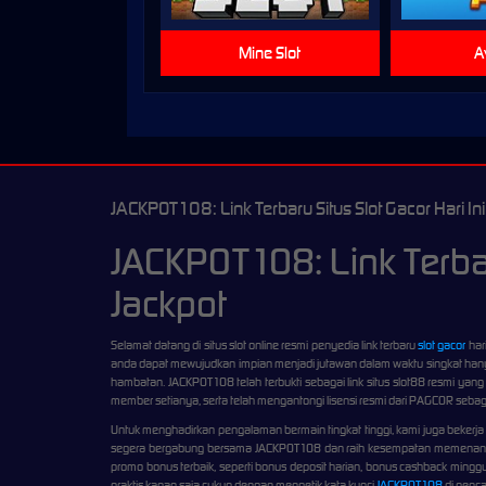
Mine Slot
A
JACKPOT108: Link Terbaru Situs Slot Gacor Hari 
JACKPOT108: Link Terba
Jackpot
Selamat datang di situs slot online resmi penyedia link terbaru
slot gacor
har
anda dapat mewujudkan impian menjadi jutawan dalam waktu singkat hanya d
hambatan. JACKPOT108 telah terbukti sebagai link situs slot88 resmi yan
member setianya, serta telah mengantongi lisensi resmi dari PAGCOR sebag
Untuk menghadirkan pengalaman bermain tingkat tinggi, kami juga beker
segera bergabung bersama JACKPOT108 dan raih kesempatan memenangkan h
promo bonus terbaik, seperti bonus deposit harian, bonus cashback ming
praktis kapan saja cukup dengan mengetik kata kunci
JACKPOT108
di penca