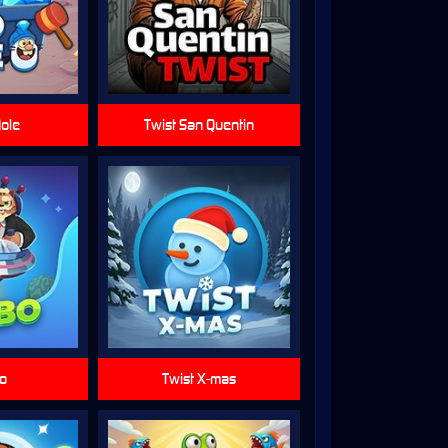
ole
Twist San Quentin
o
Twist X-mas