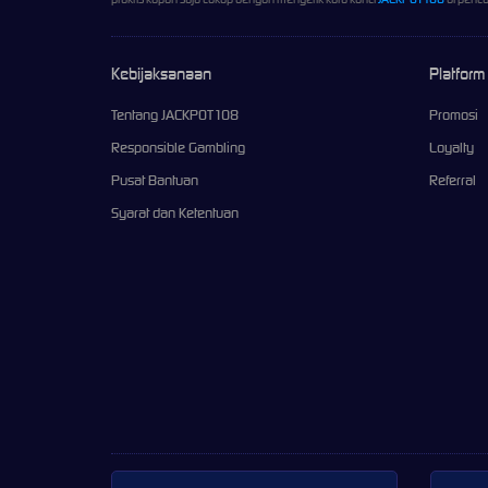
Kebijaksanaan
Platform
Tentang JACKPOT108
Promosi
Responsible Gambling
Loyalty
Pusat Bantuan
Referral
Syarat dan Ketentuan