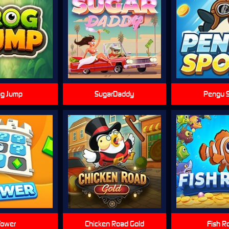
og Jump
SugarDaddy
Pengu S
Tower
Chicken Road Gold
Fish R