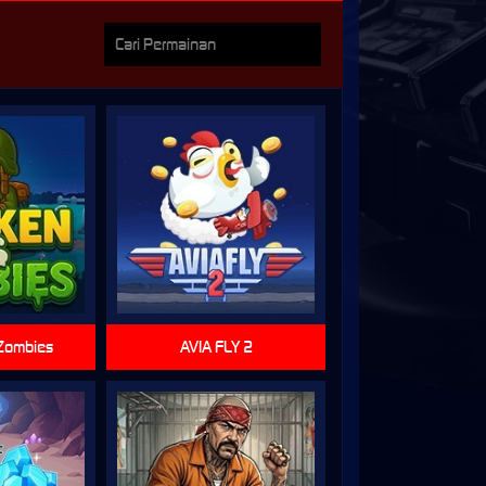
 Zombies
AVIA FLY 2