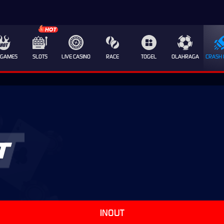
 GAMES
SLOTS
LIVE CASINO
RACE
TOGEL
OLAHRAGA
CRASH
INOUT