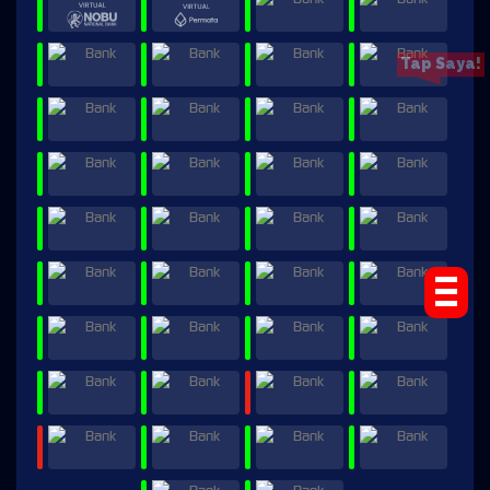
Tap Saya!