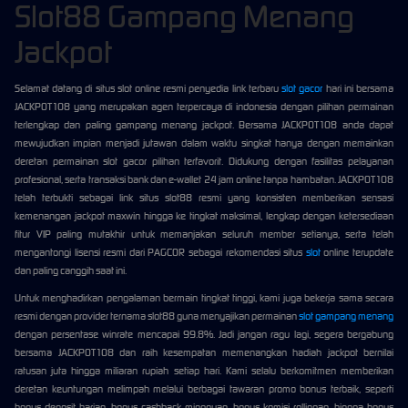
Slot88 Gampang Menang
Jackpot
Selamat datang di situs slot online resmi penyedia link terbaru
slot gacor
hari ini bersama
JACKPOT108 yang merupakan agen terpercaya di indonesia dengan pilihan permainan
terlengkap dan paling gampang menang jackpot. Bersama JACKPOT108 anda dapat
mewujudkan impian menjadi jutawan dalam waktu singkat hanya dengan memainkan
deretan permainan slot gacor pilihan terfavorit. Didukung dengan fasilitas pelayanan
profesional, serta transaksi bank dan e-wallet 24 jam online tanpa hambatan. JACKPOT108
telah terbukti sebagai link situs slot88 resmi yang konsisten memberikan sensasi
kemenangan jackpot maxwin hingga ke tingkat maksimal, lengkap dengan ketersediaan
fitur VIP paling mutakhir untuk memanjakan seluruh member setianya, serta telah
mengantongi lisensi resmi dari PAGCOR sebagai rekomendasi situs
slot
online terupdate
dan paling canggih saat ini.
Untuk menghadirkan pengalaman bermain tingkat tinggi, kami juga bekerja sama secara
resmi dengan provider ternama slot88 guna menyajikan permainan
slot gampang menang
dengan persentase winrate mencapai 99.8%. Jadi jangan ragu lagi, segera bergabung
bersama JACKPOT108 dan raih kesempatan memenangkan hadiah jackpot bernilai
ratusan juta hingga miliaran rupiah setiap hari. Kami selalu berkomitmen memberikan
deretan keuntungan melimpah melalui berbagai tawaran promo bonus terbaik, seperti
bonus deposit harian, bonus cashback mingguan, bonus komisi rollingan, hingga bonus