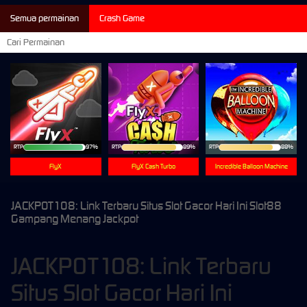
Semua permainan
Crash Game
RTP
97%
RTP
89%
RTP
88%
FlyX
FlyX Cash Turbo
Incredible Balloon Machine
JACKPOT108: Link Terbaru Situs Slot Gacor Hari Ini Slot88
Gampang Menang Jackpot
JACKPOT108: Link Terbaru
Situs Slot Gacor Hari Ini