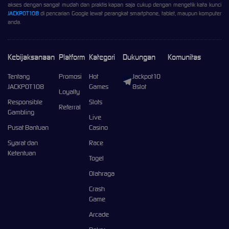
akses dengan sangat mudah dan praktis kapan saja cukup dengan mengetik kata kunci
JACKPOT108
di pencarian Google lewat perangkat smartphone, tablet, maupun komputer
anda.
Kebijaksanaan
Platform
Kategori
Dukungan
Komunitas
Tentang
Promosi
Hot
Jackpot10
JACKPOT108
Games
8slot
Loyalty
Responsible
Slots
Referral
Gambling
Live
Pusat Bantuan
Casino
Syarat dan
Race
Ketentuan
Togel
Olahraga
Crash
Game
Arcade