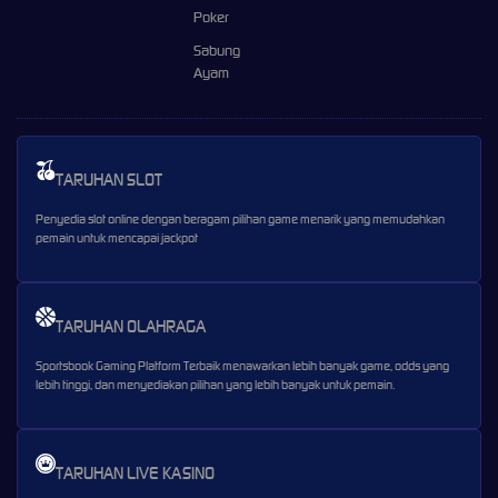
Poker
Sabung
Ayam
TARUHAN SLOT
Penyedia slot online dengan beragam pilihan game menarik yang memudahkan
pemain untuk mencapai jackpot
TARUHAN OLAHRAGA
Sportsbook Gaming Platform Terbaik menawarkan lebih banyak game, odds yang
lebih tinggi, dan menyediakan pilihan yang lebih banyak untuk pemain.
TARUHAN LIVE KASINO