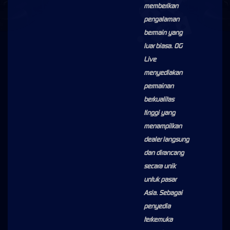
memberikan
pengalaman
bermain yang
luar biasa. OG
Live
menyediakan
permainan
berkualitas
tinggi yang
menampilkan
dealer langsung
dan dirancang
secara unik
untuk pasar
Asia. Sebagai
penyedia
terkemuka