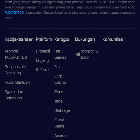
point yang sangat menguntungkan bagi para pemain. Situs slot JACKPOT108 dapat anda
akses dengan sangat mudah dan praktis kapan saja cukup dengan mengetik kata kunci
JACKPOT108
di pencarian Google lewat perangkat smartphone, tablet, maupun komputer
anda.
Kebijaksanaan
Platform
Kategori
Dukungan
Komunitas
Tentang
Promosi
Hot
Jackpot10
JACKPOT108
Games
8slot
Loyalty
Responsible
Slots
Referral
Gambling
Live
Pusat Bantuan
Casino
Syarat dan
Race
Ketentuan
Togel
Olahraga
Crash
Game
Arcade