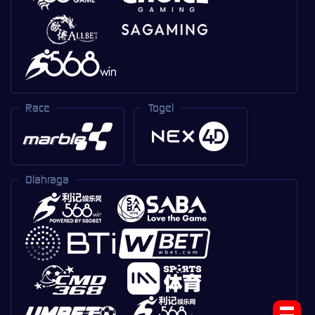
Race
Togel
Olahraga