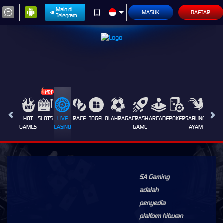
Main di
MASUK
DAFTAR
Telegram
HOT
SLOTS
LIVE
RACE
TOGEL
OLAHRAGA
CRASH
ARCADE
POKER
SABUNG
PROMO
GAMES
CASINO
GAME
AYAM
SA Gaming
adalah
penyedia
platform hiburan