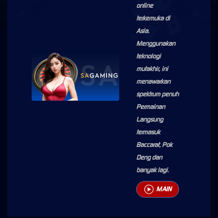
online
terkemuka di
Asia.
Menggunakan
teknologi
mutakhir, ini
menawarkan
spektrum penuh
Permainan
Langsung
termasuk
Baccarat, Pok
Deng dan
banyak lagi.
MAIN