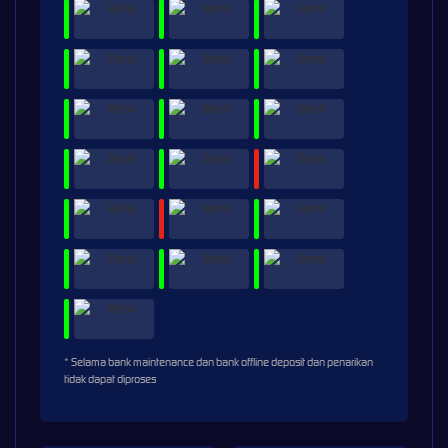
* Selama bank maintenance dan bank offline deposit dan penarikan
tidak dapat diproses