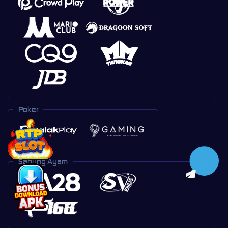
Poker
Sabung Ayam