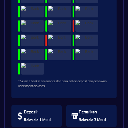
* Selama bank maintenance dan bank offline deposit dan penarikan
tidak dapat diproses
Deposit
Penarikan
Rata-rata 1 Menit
Rata-rata 3 Menit