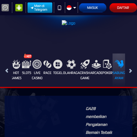
Main di
MASUK
DAFTAR
Telegram
HOT
SLOTS
LIVE
RACE
TOGEL
OLAHRAGA
CRASH
ARCADE
POKER
SABUNG
PROMOS
GAMES
CASINO
GAME
AYAM
GA28
memberikan
Pengalaman
Bermain Terbaik