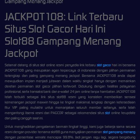
Gampang Menang Jackpot
JACKPOT108: Link Terbaru
Situs Slot Gacor Hari Ini
Slot88 Gampang Menang
Jackpot
Selamat datang di situs slot online resmi penyedia link terbaru
slot gacor
hari ini bersama
JACKPOT108 yang merupakan agen terpercaya di indonesia dengan pilihan permainan
terlengkap dan paling gampang menang jackpot. Bersama JACKPOT108 anda dapat
mewujudkan impian menjadi jutawan dalam waktu singkat hanya dengan memainkan
deretan permainan slot gacor pilihan terfavorit. Didukung dengan fasilitas pelayanan
profesional, serta transaksi bank dan e-wallet 24 jam online tanpa hambatan. JACKPOT108
telah terbukti sebagai link situs slot88 resmi yang konsisten memberikan sensasi
kemenangan jackpot maxwin hingga ke tingkat maksimal, lengkap dengan ketersediaan
fitur VIP paling mutakhir untuk memanjakan seluruh member setianya, serta telah
mengantongi lisensi resmi dari PAGCOR sebagai rekomendasi situs
slot
online terupdate
dan paling canggih saat ini.
Untuk menghadirkan pengalaman bermain tingkat tinggi, kami juga bekerja sama secara
resmi dengan provider ternama slot88 guna menyajikan permainan
slot gampang menang
dengan persentase winrate mencapai 99.8%. Jadi jangan ragu lagi, segera bergabung