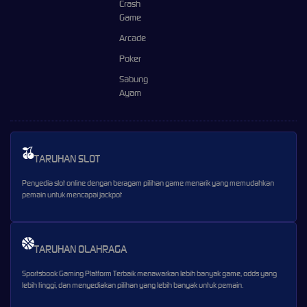
Crash
Game
Arcade
Poker
Sabung
Ayam
TARUHAN SLOT
Penyedia slot online dengan beragam pilihan game menarik yang memudahkan
pemain untuk mencapai jackpot
TARUHAN OLAHRAGA
Sportsbook Gaming Platform Terbaik menawarkan lebih banyak game, odds yang
lebih tinggi, dan menyediakan pilihan yang lebih banyak untuk pemain.