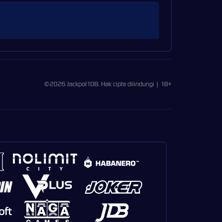
©2026 Jackpot108. Hak cipta dilindungi | 18+