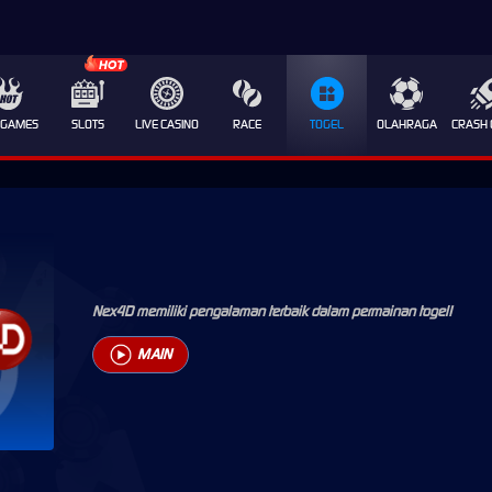
 GAMES
SLOTS
LIVE CASINO
RACE
TOGEL
OLAHRAGA
CRASH
Nex4D memiliki pengalaman terbaik dalam permainan togel!
MAIN