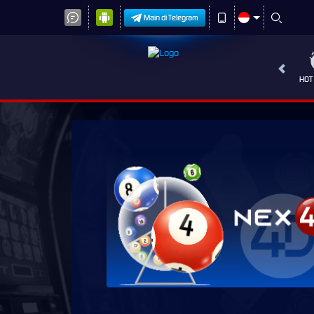
Main di Telegram
HOT