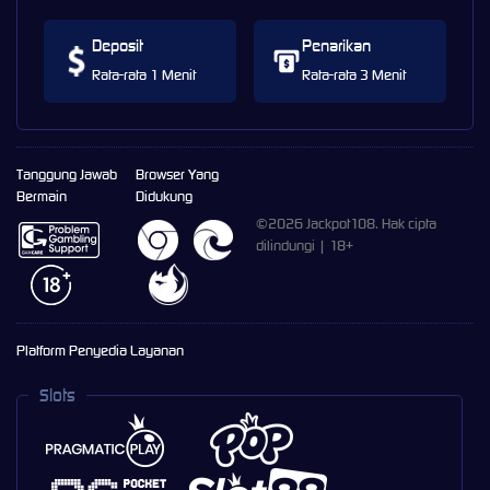
Deposit
Penarikan
Rata-rata 1 Menit
Rata-rata 3 Menit
Tanggung Jawab
Browser Yang
Bermain
Didukung
©2026 Jackpot108. Hak cipta
dilindungi | 18+
Platform Penyedia Layanan
Slots