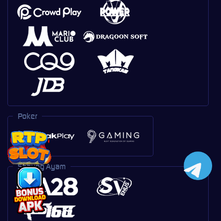
Poker
Sabung Ayam