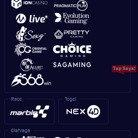
Tap Saya!
Race
Togel
Olahraga