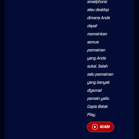
smartphone
atau desktop
dimana Anda
dapat
memainkan
semua
permainan
yang Anda
sukai. Salah
satu permainan
yang banyak
digemari
pemain yaitu
Gaple Balak
Play.
MAIN