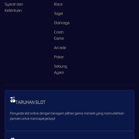
Syarat dan
Race
Ketentuan
Togel
Olahraga
Crash
Game
Arcade
Poker
Sabung
Ayam
TARUHAN SLOT
Penyedia slot online dengan beragam pilihan game menarik yang memudahkan
pemain untuk mencapai jackpot