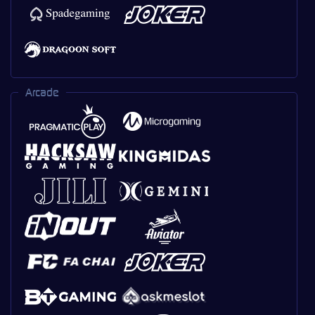
Arcade