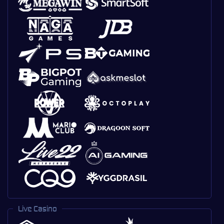
Live Casino