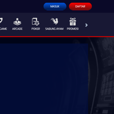
MASUK
DAFTAR
 GAME
ARCADE
POKER
SABUNG AYAM
PROMOSI