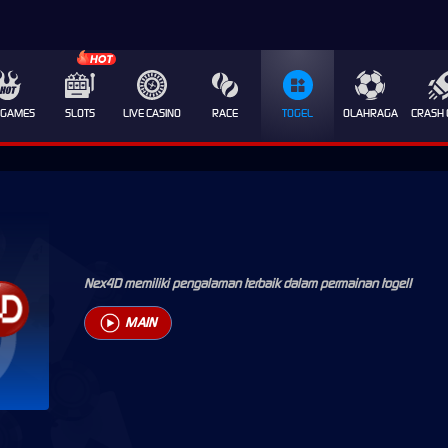
 GAMES
SLOTS
LIVE CASINO
RACE
TOGEL
OLAHRAGA
CRASH
Nex4D memiliki pengalaman terbaik dalam permainan togel!
MAIN