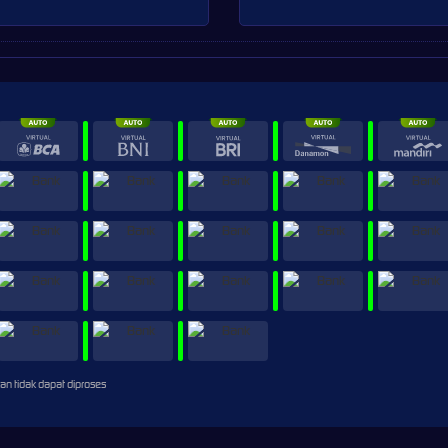
an tidak dapat diproses