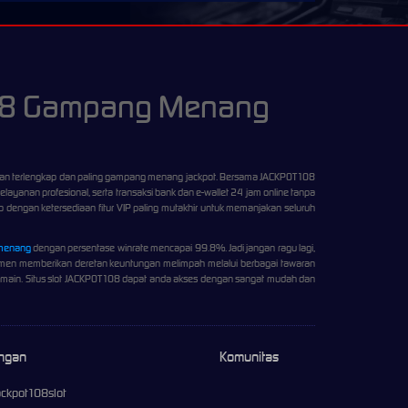
lot88 Gampang Menang
inan terlengkap dan paling gampang menang jackpot. Bersama JACKPOT108
ayanan profesional, serta transaksi bank dan e-wallet 24 jam online tanpa
p dengan ketersediaan fitur VIP paling mutakhir untuk memanjakan seluruh
 menang
dengan persentase winrate mencapai 99.8%. Jadi jangan ragu lagi,
mitmen memberikan deretan keuntungan melimpah melalui berbagai tawaran
 pemain. Situs slot JACKPOT108 dapat anda akses dengan sangat mudah dan
ngan
Komunitas
ackpot108slot