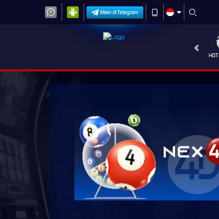
Main di Telegram
HOT