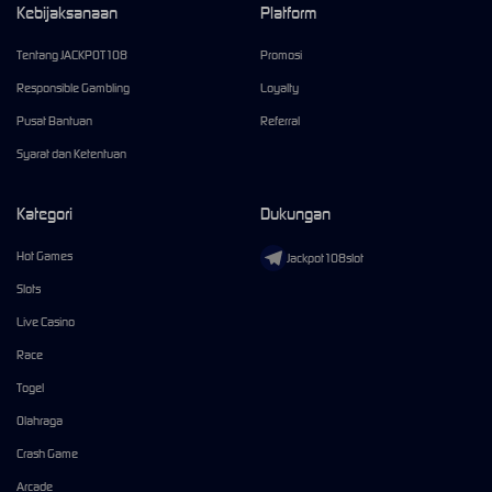
Kebijaksanaan
Platform
Tentang JACKPOT108
Promosi
Responsible Gambling
Loyalty
Pusat Bantuan
Referral
Syarat dan Ketentuan
Kategori
Dukungan
Hot Games
Jackpot108slot
Slots
Live Casino
Race
Togel
Olahraga
Crash Game
Arcade