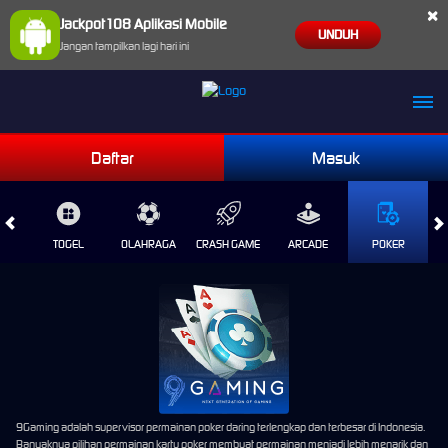
×
Jackpot108 Aplikasi Mobile
UNDUH
Jangan tampilkan lagi hari ini
Daftar
Masuk
E
TOGEL
OLAHRAGA
CRASH GAME
ARCADE
POKER
SA
9Gaming adalah supervisor permainan poker daring terlengkap dan terbesar di Indonesia.
Banyaknya pilihan permainan kartu poker membuat permainan menjadi lebih menarik dan