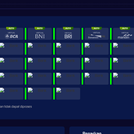
an tidak dapat diproses
Penarikan