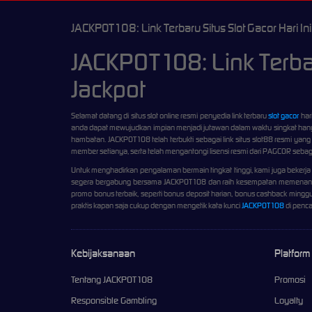
JACKPOT108: Link Terbaru Situs Slot Gacor Hari 
JACKPOT108: Link Terba
Jackpot
Selamat datang di situs slot online resmi penyedia link terbaru
slot gacor
har
anda dapat mewujudkan impian menjadi jutawan dalam waktu singkat hanya d
hambatan. JACKPOT108 telah terbukti sebagai link situs slot88 resmi yan
member setianya, serta telah mengantongi lisensi resmi dari PAGCOR sebag
Untuk menghadirkan pengalaman bermain tingkat tinggi, kami juga beker
segera bergabung bersama JACKPOT108 dan raih kesempatan memenangkan h
promo bonus terbaik, seperti bonus deposit harian, bonus cashback ming
praktis kapan saja cukup dengan mengetik kata kunci
JACKPOT108
di penca
Kebijaksanaan
Platform
Tentang JACKPOT108
Promosi
Responsible Gambling
Loyalty