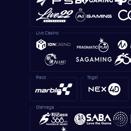
Live Casino
Race
Togel
Olahraga