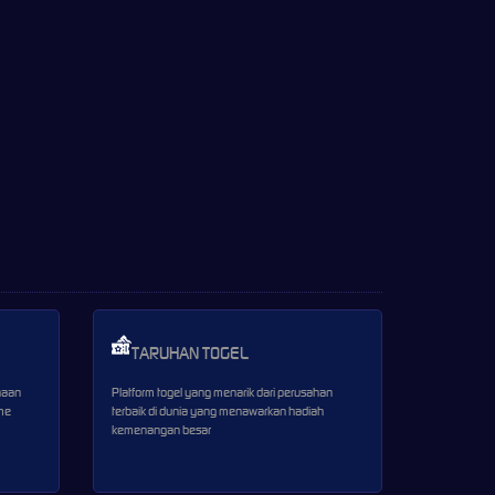
TARUHAN TOGEL
haan
Platform togel yang menarik dari perusahan
ame
terbaik di dunia yang menawarkan hadiah
kemenangan besar