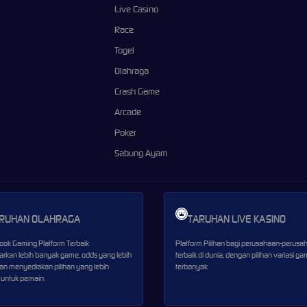
Live Casino
Race
Togel
Olahraga
Crash Game
Arcade
Poker
Sabung Ayam
RUHAN OLAHRAGA
TARUHAN LIVE KASINO
ook Gaming Platform Terbaik
Platform Pilihan bagi perusahaan-perusa
kan lebih banyak game, odds yang lebih
terbaik di dunia, dengan pilihan variasi g
 dan menyediakan pilihan yang lebih
terbanyak
untuk pemain.