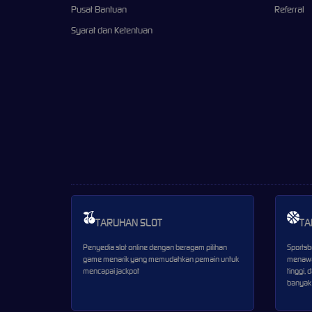
Pusat Bantuan
Referral
Syarat dan Ketentuan
TARUHAN SLOT
TA
Penyedia slot online dengan beragam pilihan
Sportsb
game menarik yang memudahkan pemain untuk
menawar
mencapai jackpot
tinggi,
banyak 