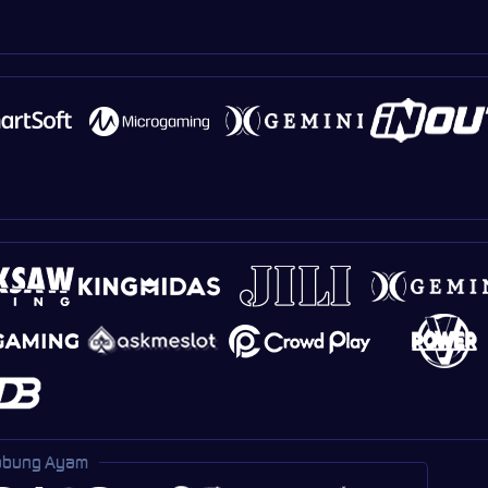
abung Ayam