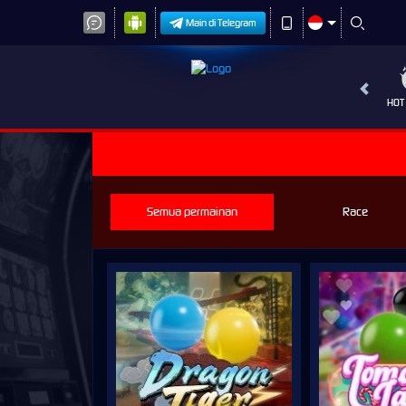
Main di Telegram
HOT
Semua permainan
Race