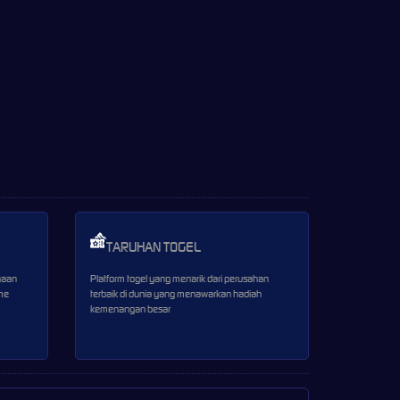
TARUHAN TOGEL
haan
Platform togel yang menarik dari perusahan
ame
terbaik di dunia yang menawarkan hadiah
kemenangan besar