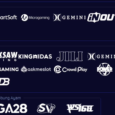
abung Ayam