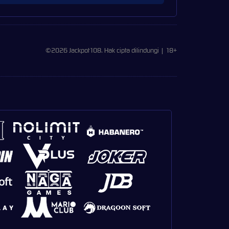
©2026 Jackpot108. Hak cipta dilindungi | 18+