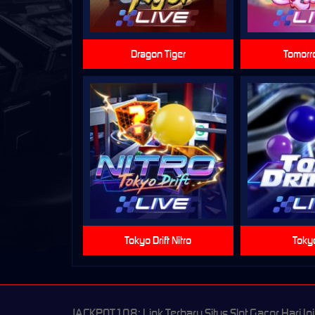
Dragon Tiger
Tomorr
Tokyo Drift Nitro
Tokyo
JACKPOT108: Link Terbaru Situs Slot Gacor Hari 