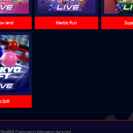
ow land
Marble Run
Supe
 Drift
Ini Slot88 Gampang Menang Jackpot