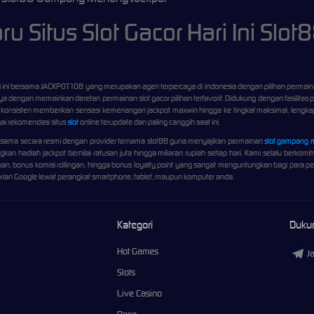
ru Situs Slot Gacor Hari Ini S
i ini bersama JACKPOT108 yang merupakan agen terpercaya di indonesia dengan pilihan perma
engan memainkan deretan permainan slot gacor pilihan terfavorit. Didukung dengan fasilitas pel
g konsisten memberikan sensasi kemenangan jackpot maxwin hingga ke tingkat maksimal, lengka
ai rekomendasi situs
slot
online terupdate dan paling canggih saat ini.
ja sama secara resmi dengan provider ternama slot88 guna menyajikan permainan
slot gampang
adiah jackpot bernilai ratusan juta hingga miliaran rupiah setiap hari. Kami selalu berko
guan, bonus komisi rollingan, hingga bonus loyalty point yang sangat menguntungkan bagi para
rian Google lewat perangkat smartphone, tablet, maupun komputer anda.
Kategori
Duku
Hot Games
J
Slots
Live Casino