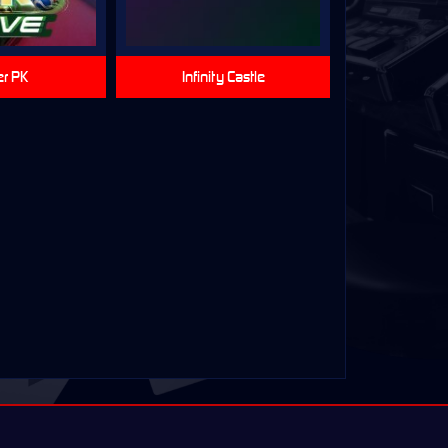
r PK
Infinity Castle