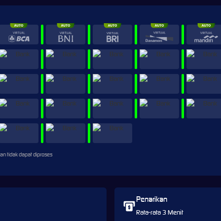
an tidak dapat diproses
Penarikan
Rata-rata 3 Menit