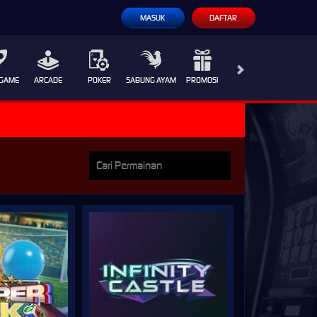
MASUK
DAFTAR
 GAME
ARCADE
POKER
SABUNG AYAM
PROMOSI