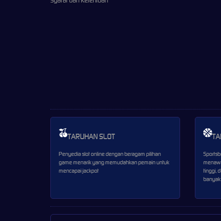
Syarat dan Ketentuan
TARUHAN SLOT
TA
Penyedia slot online dengan beragam pilihan
Sportsb
game menarik yang memudahkan pemain untuk
menawar
mencapai jackpot
tinggi,
banyak 