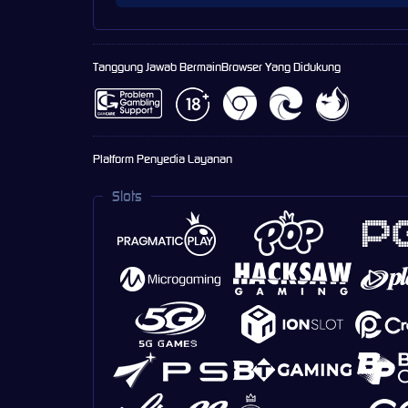
Tanggung Jawab Bermain
Browser Yang Didukung
Platform Penyedia Layanan
Slots