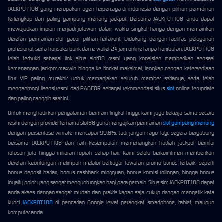
JACKPOT108 yang merupakan agen terpercaya di indonesia dengan pilihan permainan
terlengkap dan paling gampang menang jackpot. Bersama JACKPOT108 anda dapat
mewujudkan impian menjadi jutawan dalam waktu singkat hanya dengan memainkan
deretan permainan slot gacor pilihan terfavorit. Didukung dengan fasilitas pelayanan
profesional, serta transaksi bank dan e-wallet 24 jam online tanpa hambatan. JACKPOT108
telah terbukti sebagai link situs slot88 resmi yang konsisten memberikan sensasi
kemenangan jackpot maxwin hingga ke tingkat maksimal, lengkap dengan ketersediaan
fitur VIP paling mutakhir untuk memanjakan seluruh member setianya, serta telah
mengantongi lisensi resmi dari PAGCOR sebagai rekomendasi situs
slot
online terupdate
dan paling canggih saat ini.
Untuk menghadirkan pengalaman bermain tingkat tinggi, kami juga bekerja sama secara
resmi dengan provider ternama slot88 guna menyajikan permainan
slot gampang menang
dengan persentase winrate mencapai 99.8%. Jadi jangan ragu lagi, segera bergabung
bersama JACKPOT108 dan raih kesempatan memenangkan hadiah jackpot bernilai
ratusan juta hingga miliaran rupiah setiap hari. Kami selalu berkomitmen memberikan
deretan keuntungan melimpah melalui berbagai tawaran promo bonus terbaik, seperti
bonus deposit harian, bonus cashback mingguan, bonus komisi rollingan, hingga bonus
loyalty point yang sangat menguntungkan bagi para pemain. Situs slot JACKPOT108 dapat
anda akses dengan sangat mudah dan praktis kapan saja cukup dengan mengetik kata
kunci
JACKPOT108
di pencarian Google lewat perangkat smartphone, tablet, maupun
komputer anda.