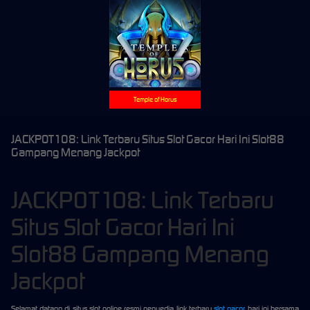
Temple of Horus
JACKPOT108: Link Terbaru Situs Slot Gacor Hari Ini Slot88
Gampang Menang Jackpot
JACKPOT108: Link Terbaru
Situs Slot Gacor Hari Ini
Slot88 Gampang Menang
Jackpot
Selamat datang di situs slot online resmi penyedia link terbaru
slot gacor
hari ini bersama