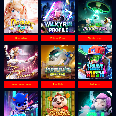
Demon Fox
Valkyrie Profile
Alien Invasion
Dance Dance Dance
Kaiju Battle
Kart Rush