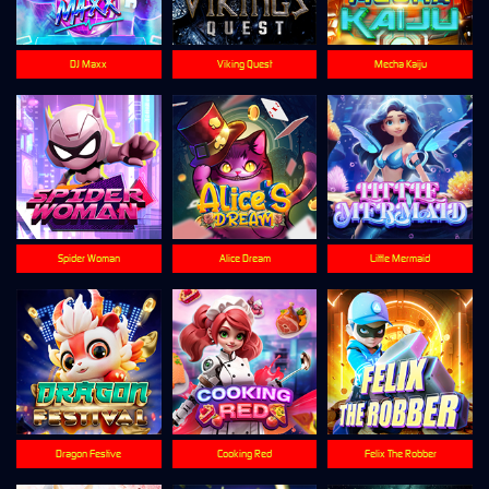
DJ Maxx
Viking Quest
Mecha Kaiju
Spider Woman
Alice Dream
Little Mermaid
Dragon Festive
Cooking Red
Felix The Robber