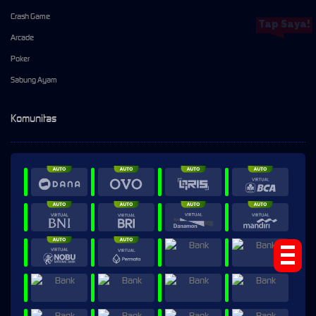
Crash Game
Tap Saya!
Arcade
Poker
Sabung Ayam
Komunitas