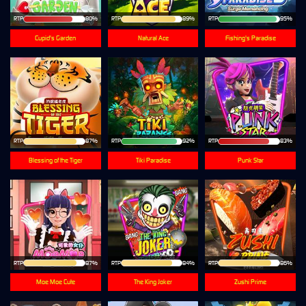
RTP
80%
RTP
89%
RTP
95%
Cupid's Garden
Natural Ace
Fishing's Paradise
RTP
87%
RTP
92%
RTP
83%
Blessing of the Tiger
Tiki Paradise
Punk Star
RTP
87%
RTP
84%
RTP
86%
Moe Moe Cute
The King Joker
Zushi Prime