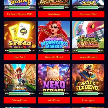
RTP
96%
RTP
98%
RTP
97%
The Beat of Olympus 1000
Mafia Ways
Government Disco
RTP
97%
RTP
97%
RTP
97%
Super Ace X
Mermaid's Market
Veggies Bonanza
RTP
96%
RTP
96%
RTP
97%
Subway Runner
Neko Reborn
Aztec Legend