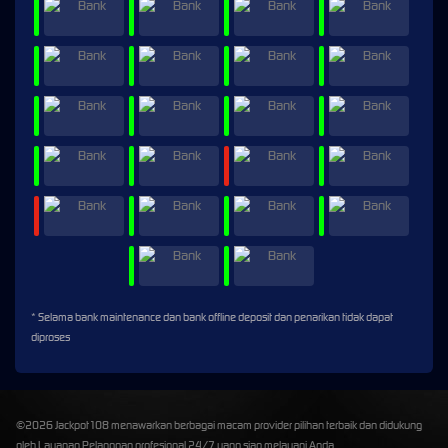
* Selama bank maintenance dan bank offline deposit dan penarikan tidak dapat
diproses
©2026 Jackpot108 menawarkan berbagai macam provider pilihan terbaik dan didukung
oleh Layanan Pelanggan profesional 24/7 yang siap melayani Anda.