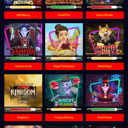
RTP
88%
RTP
94%
RTP
80%
ONE Boxing
Roma Plus
Alice's Wonder
RTP
90%
RTP
86%
RTP
84%
Vampire Hunter
Royal Thai Dessert
Shiba Mogul
RTP
82%
RTP
84%
RTP
91%
Kingdom Z
Hungry Krahung
Ghost House