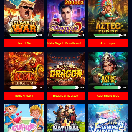
RTP
98%
RTP
97%
RTP
93%
Clash of War
Mafia Ways II : Metro Haven Heist
Aztec Empire
RTP
87%
RTP
90%
RTP
92%
Roma Kingdom
Blessing of the Dragon
Aztec Empire 1000