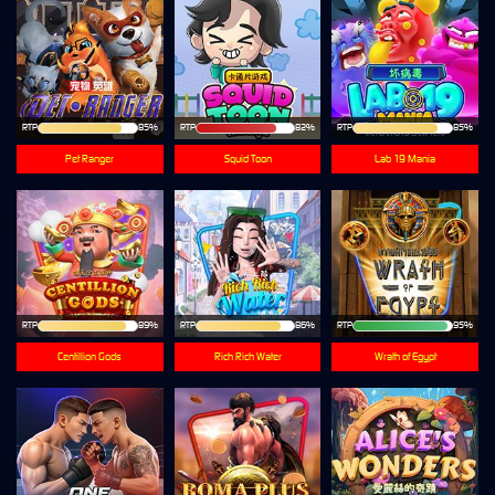
RTP
85%
RTP
82%
RTP
85%
Pet Ranger
Squid Toon
Lab 19 Mania
RTP
89%
RTP
86%
RTP
95%
Centillion Gods
Rich Rich Water
Wrath of Egypt