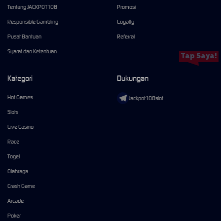
Tentang JACKPOT108
Promosi
Responsible Gambling
Loyalty
Pusat Bantuan
Referral
Syarat dan Ketentuan
Tap Saya!
Kategori
Dukungan
Hot Games
Jackpot108slot
Slots
Live Casino
Race
Togel
Olahraga
Crash Game
Arcade
Poker