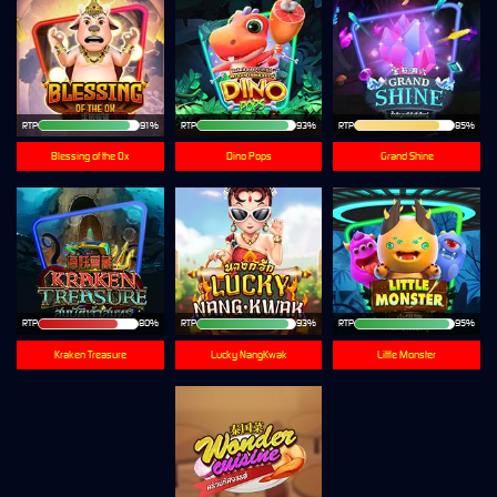
RTP
91%
RTP
93%
RTP
85%
Blessing of the Ox
Dino Pops
Grand Shine
RTP
80%
RTP
93%
RTP
95%
Kraken Treasure
Lucky NangKwak
Little Monster