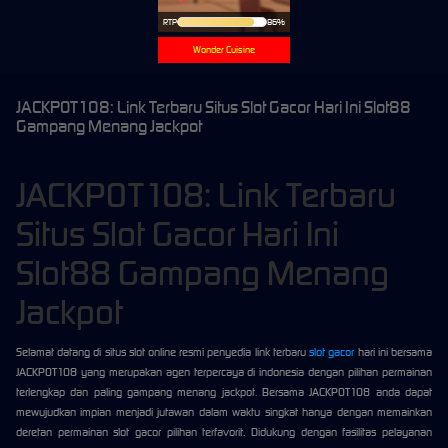
RTP
86%
Wonder Cuisine
JACKPOT108: Link Terbaru Situs Slot Gacor Hari Ini Slot88
Gampang Menang Jackpot
JACKPOT108: Link Terbaru
Situs Slot Gacor Hari Ini
Slot88 Gampang Menang
Jackpot
Selamat datang di situs slot online resmi penyedia link terbaru
slot gacor
hari ini bersama
JACKPOT108 yang merupakan agen terpercaya di indonesia dengan pilihan permainan
terlengkap dan paling gampang menang jackpot. Bersama JACKPOT108 anda dapat
mewujudkan impian menjadi jutawan dalam waktu singkat hanya dengan memainkan
deretan permainan slot gacor pilihan terfavorit. Didukung dengan fasilitas pelayanan