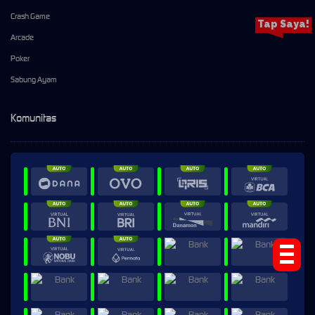
Crash Game
Tap Saya!
Arcade
Poker
Sabung Ayam
Komunitas