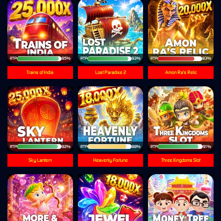
RTP
95%
RTP
93%
RTP
83%
Trains of India
Lost Paradise 2
Amon Ra's Relic
RTP
92%
RTP
88%
RTP
91%
Sky Lantern
Heavenly Fortune
Three Kingdoms Slot