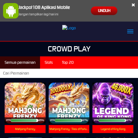
×
Jackpot108 Aplikasi Mobile
UNDUH
Jangan tampilkan lagi hari ini
CROWD PLAY
Semua permainan
Slots
Top 20
RTP
95%
RTP
97%
RTP
97%
Mahjong Frenzy
Mahjong Frenzy : Tiles of Fortunes
Legend of King Kong