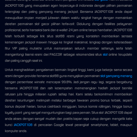
JACKPOT108 yang merupakan agen terpercaya di indonesia dengan pilihan permainan
terlengkap dan paling gampang menang jackpot. Bersama JACKPOT108 anda dapat
mewujudkan impian menjadi jutawan dalam waktu singkat hanya dengan memainkan
deretan permainan slot gacor pilihan terfavorit. Didukung dengan fasilitas pelayanan
profesional, serta transaksi bank dan e-wallet 24 jam online tanpa hambatan. JACKPOT108
telah terbukti sebagai link situs slot88 resmi yang konsisten memberikan sensasi
kemenangan jackpot maxwin hingga ke tingkat maksimal, lengkap dengan ketersediaan
fitur VIP paling mutakhir untuk memanjakan seluruh member setianya, serta telah
mengantongi lisensi resmi dari PAGCOR sebagai rekomendasi situs
slot
online terupdate
dan paling canggih saat ini.
Untuk menghadirkan pengalaman bermain tingkat tinggi, kami juga bekerja sama secara
resmi dengan provider ternama slot88 guna menyajikan permainan
slot gampang menang
dengan persentase winrate mencapai 99.8%. Jadi jangan ragu lagi, segera bergabung
bersama JACKPOT108 dan raih kesempatan memenangkan hadiah jackpot bernilai
ratusan juta hingga miliaran rupiah setiap hari. Kami selalu berkomitmen memberikan
deretan keuntungan melimpah melalui berbagai tawaran promo bonus terbaik, seperti
bonus deposit harian, bonus cashback mingguan, bonus komisi rollingan, hingga bonus
loyalty point yang sangat menguntungkan bagi para pemain. Situs slot JACKPOT108 dapat
anda akses dengan sangat mudah dan praktis kapan saja cukup dengan mengetik kata
kunci
JACKPOT108
di pencarian Google lewat perangkat smartphone, tablet, maupun
komputer anda.