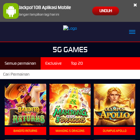
×
Jackpot108 Aplikasi Mobile
UNDUH
Jangan tampilkan lagi hari ini
5G GAMES
Semua permainan
Exclusive
Top 20
BANDITO RETURNS
MAHJONG 5 DRAGONS
OLYMPUS APOLLO