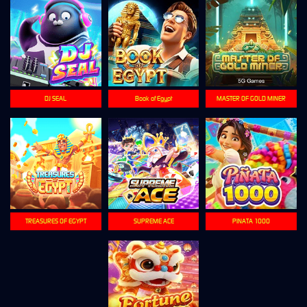
DJ SEAL
Book of Egypt
MASTER OF GOLD MINER
TREASURES OF EGYPT
SUPREME ACE
PINATA 1000