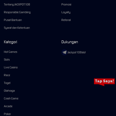
Tentang JACKPOT108
Promosi
Responsible Gambling
Loyalty
Pusat Bantuan
Referral
Syarat dan Ketentuan
Kategori
Dukungan
Hot Games
Jackpot108slot
Slots
Live Casino
Race
Tap Saya!
Togel
Olahraga
Crash Game
Arcade
Poker