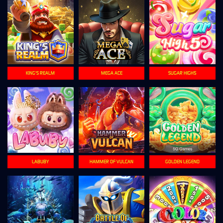
KING'S REALM
MEGA ACE
SUGAR HIGH5
LABUBY
HAMMER OF VULCAN
GOLDEN LEGEND