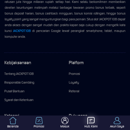
ratusan juta hingga miliaran rupiah setiap hari. Kami selalu berkomitmen memberikan
deretan keuntungan melimpah melalui berbagai tawaran promo bonus terbaik, seperti
bonus deposit harian, bonus cashback mingguan, bonus komisi rollingan, hingga bonus
loyalty point yang sangat menguntungkan bagi para pemain. Situs slot JACKPOT108 dapat
anda akses dengan sangat mudah dan praktis kapan saja cukup dengan mengetik kata
kunci
JACKPOT108
di pencarian Google lewat perangkat smartphone, tablet, maupun
komputer anda.
Kebijaksanaan
Platform
Tentang JACKPOT108
Promosi
Responsible Gambling
Loyalty
Pusat Bantuan
Referral
Syarat dan Ketentuan
Kategori
Dukungan
Beranda
Promosi
Masuk
Hub. Kami
Akun Saya
Hot Games
Jackpot108slot