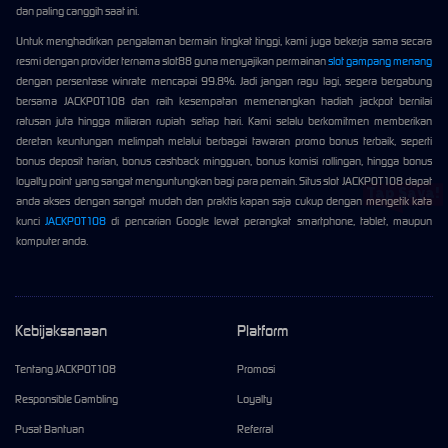
dan paling canggih saat ini.
Untuk menghadirkan pengalaman bermain tingkat tinggi, kami juga bekerja sama secara
resmi dengan provider ternama slot88 guna menyajikan permainan
slot gampang menang
dengan persentase winrate mencapai 99.8%. Jadi jangan ragu lagi, segera bergabung
bersama JACKPOT108 dan raih kesempatan memenangkan hadiah jackpot bernilai
ratusan juta hingga miliaran rupiah setiap hari. Kami selalu berkomitmen memberikan
deretan keuntungan melimpah melalui berbagai tawaran promo bonus terbaik, seperti
bonus deposit harian, bonus cashback mingguan, bonus komisi rollingan, hingga bonus
loyalty point yang sangat menguntungkan bagi para pemain. Situs slot JACKPOT108 dapat
Tap Saya!
anda akses dengan sangat mudah dan praktis kapan saja cukup dengan mengetik kata
kunci
JACKPOT108
di pencarian Google lewat perangkat smartphone, tablet, maupun
komputer anda.
Kebijaksanaan
Platform
Tentang JACKPOT108
Promosi
Responsible Gambling
Loyalty
Pusat Bantuan
Referral