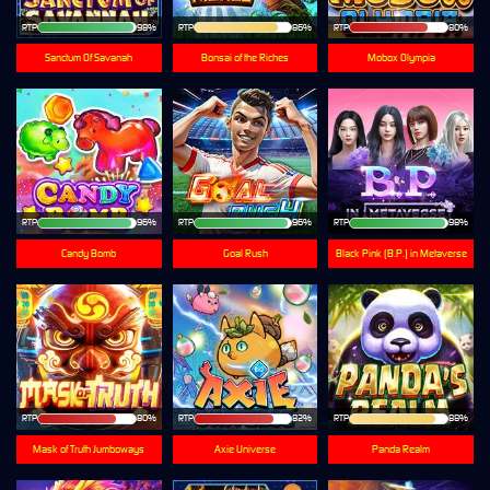
RTP
98%
RTP
86%
RTP
80%
Sanctum Of Savanah
Bonsai of the Riches
Mobox Olympia
RTP
96%
RTP
96%
RTP
98%
Candy Bomb
Goal Rush
Black Pink (B.P.) in Metaverse
RTP
80%
RTP
82%
RTP
88%
Mask of Truth Jumboways
Axie Universe
Panda Realm