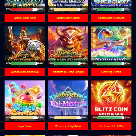
RTP
82%
RTP
88%
RTP
94%
Space Quest: Earth
Space Quest: Moon
Space Quest: Neptune
RTP
94%
RTP
92%
RTP
93%
Wonders of Colosseum
Wonders of Grand Canyon
Slithering Riches
RTP
85%
RTP
84%
RTP
93%
Sugar Strike
Wonders of Taj Mahal
Blitz Coin: Hold & Win