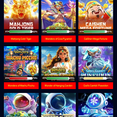
RTP
92%
RTP
90%
RTP
91%
Mahjong Gold: Tiger
Wonders of Giza Pyramid
CaiShen Mega Fortune
RTP
79%
RTP
95%
RTP
84%
Wonders of Machu Picchu
Wonder of Hanging Garden
God's Gambit: Poseidon