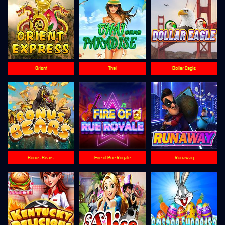
Orient
Thai
Dollar Eagle
Bonus Bears
Fire of Rue Royale
Runaway