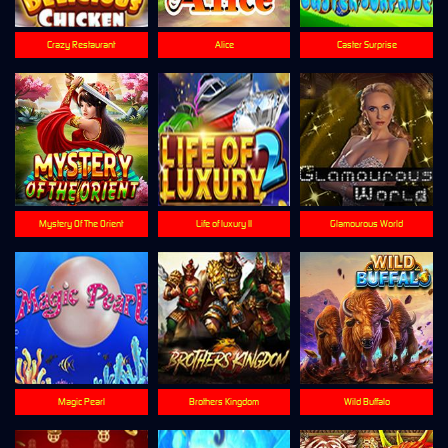
Crazy Restaurant
Alice
Caster Surprise
Mystery Of The Orient
Life of luxury II
Glamourous World
Magic Pearl
Brothers Kingdom
Wild Buffalo