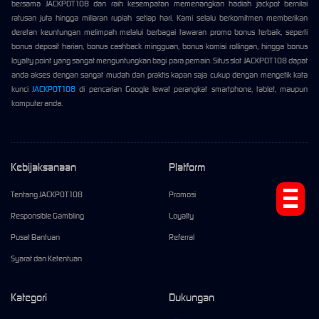
bersama JACKPOT108 dan raih kesempatan memenangkan hadiah jackpot bernilai
ratusan juta hingga miliaran rupiah setiap hari. Kami selalu berkomitmen memberikan
deretan keuntungan melimpah melalui berbagai tawaran promo bonus terbaik, seperti
bonus deposit harian, bonus cashback mingguan, bonus komisi rollingan, hingga bonus
loyalty point yang sangat menguntungkan bagi para pemain. Situs slot JACKPOT108 dapat
anda akses dengan sangat mudah dan praktis kapan saja cukup dengan mengetik kata
kunci
JACKPOT108
di pencarian Google lewat perangkat smartphone, tablet, maupun
komputer anda.
Kebijaksanaan
Platform
Tentang JACKPOT108
Promosi
Responsible Gambling
Loyalty
Pusat Bantuan
Referral
Syarat dan Ketentuan
Kategori
Dukungan