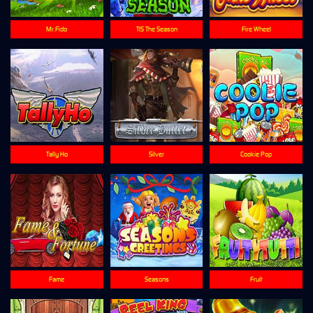
Mr.Fido
TIS The Season
Fire Wheel
Tally Ho
Silver
Cookie Pop
Fame
Seasons
Fruit