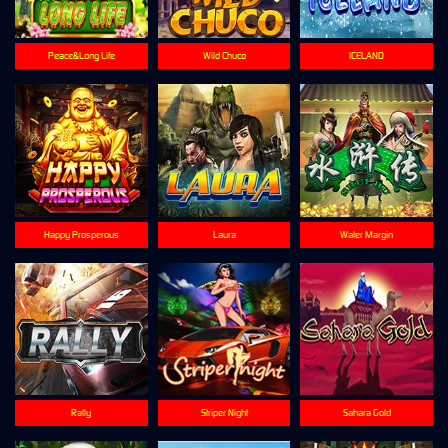
Peace&Long Life
Wild Chuco
ICELAND
Happy Prosperous
Laura
Water Margin
Rally
Striper Night
Sahara Gold