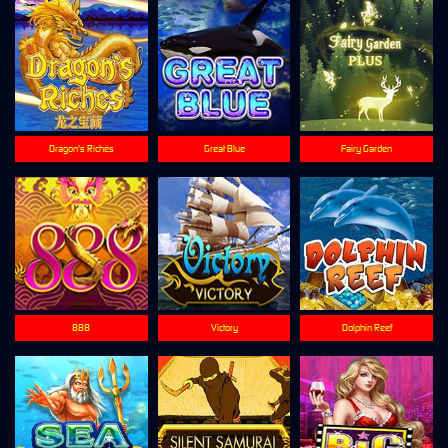
Dragon's Riches
Great Blue
Fairy Garden
888
Victory
Dolphin Reef