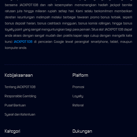
bersama JACKPOT108 dan raih kesempatan memenangkan hadiah jackpot bernilai
ratusan juta hingga miliaran rupiah setiap hari. Kami selalu berkomitmen memberikan
deretan keuntungan melimpah melalui berbagai tawaran promo bonus terbaik, seperti
bonus deposit harian, bonus cashback mingguan, bonus komisi rollingan, hingga bonus
loyalty point yang sangat menguntungkan bagi para pemain. Situs slot JACKPOT108 dapat
anda akses dengan sangat mudah dan praktis kapan saja cukup dengan mengetik kata
kunci
JACKPOT108
di pencarian Google lewat perangkat smartphone, tablet, maupun
komputer anda.
Kebijaksanaan
Platform
Tentang JACKPOT108
Promosi
Responsible Gambling
Loyalty
Pusat Bantuan
Referral
Syarat dan Ketentuan
Kategori
Dukungan