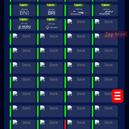
Tap Saya!