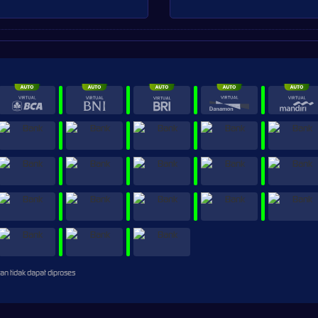
an tidak dapat diproses