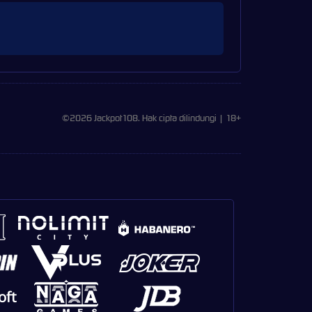
©2026 Jackpot108. Hak cipta dilindungi | 18+