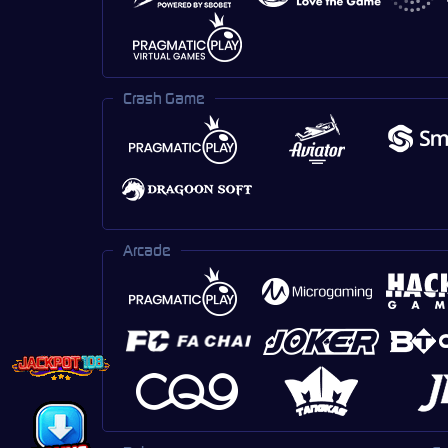
Crash Game
Arcade