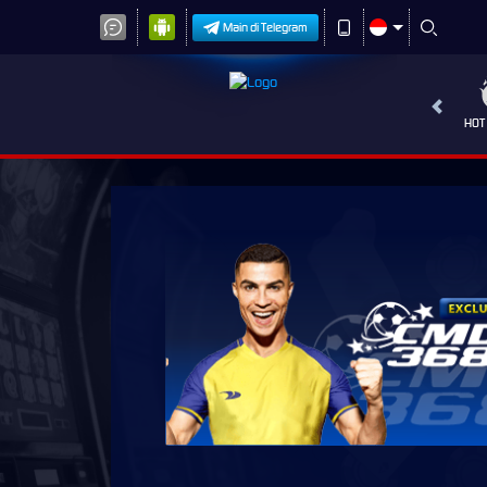
Main di Telegram
HOT